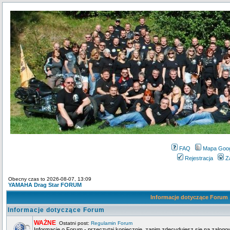
FAQ
Mapa Goo
Rejestracja
Z
Obecny czas to 2026-08-07, 13:09
YAMAHA Drag Star FORUM
Informacje dotyczące Forum
Informacje dotyczące Forum
WAŻNE
Ostatni post:
Regulamin Forum
Informacje o Forum - przeczytaj koniecznie, zanim zdecydujesz się na zalogo