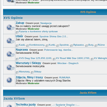
Moderator
Moderator
XVS Ogólnie
XVS Ogólnie
Zakup
Ostatni post:
Nawigacja
Na co należy zwrócić uwagę przed zakupem?
Moderator
Moderator
Pytania o konkretne oferty rynkowe
Ubiór
Ostatni post:
Spodnie Shima Giro 2.0...
Jak się ubierać latem, zimą.
Kaski
,
Kombinezony
,
Kurtki
,
Spodnie
,
Rękawice
,
Buty
,
Różne
Naprawa
Ostatni post:
Polerowanie lag, riserów...
Serwisowanie XVSa
XVS Drag Star 125,650,1100
,
XV Road Wild Star 1600,1700
,
XV Midnigh
Warsztaty i Sklepy
Ostatni post:
Wrocław - Dragtech
Serwisowanie motocykla
Warsztaty
,
Sklepy
Zdjęcia, filmy i trasy
Ostatni post:
RUMUNIA
Zdjęcia i filmy z udziałem naszych Drag Starów.
Moderator
Moderator
Jazda XVSem
Jazda XVSem
Technika jazdy
Ostatni post:
..:: Spalanie Dragów ::....