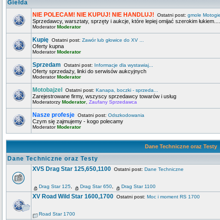
Giełda
NIE POLECAM! NIE KUPUJ! NIE HANDLUJ!
Ostatni post:
gmole Motogi
Sprzedawcy, warsztaty, sprzęty i aukcje, które lepiej omijać szerokim łukiem....
Moderator
Moderator
Kupię
Ostatni post:
Zawór lub głowice do XV ...
Oferty kupna
Moderator
Moderator
Sprzedam
Ostatni post:
Informacje dla wystawiaj...
Oferty sprzedaży, linki do serwisów aukcyjnych
Moderator
Moderator
Motobajzel
Ostatni post:
Kanapa, boczki - sprzeda...
Zarejestrowane firmy, wszyscy sprzedawcy towarów i usług
Moderatorzy
Moderator
,
Zaufany Sprzedawca
Nasze profesje
Ostatni post:
Odszkodowania
Czym się zajmujemy - kogo polecamy
Moderator
Moderator
Dane Techniczne oraz Testy
Dane Techniczne oraz Testy
XVS Drag Star 125,650,1100
Ostatni post:
Dane Techniczne
Drag Star 125
,
Drag Star 650
,
Drag Star 1100
XV Road Wild Star 1600,1700
Ostatni post:
Moc i moment RS 1700
Road Star 1700