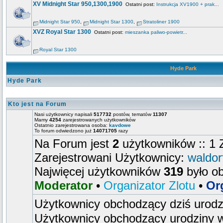
XV Midnight Star 950,1300,1900
Ostatni post:
Instrukcja XV1900 + prak...
Midnight Star 950
,
Midnight Star 1300
,
Stratoliner 1900
XVZ Royal Star 1300
Ostatni post:
mieszanka paliwo-powietr...
Royal Star 1300
Hyde Park
Hyde Park
Kto jest na Forum
Nasi użytkownicy napisali
517732
postów, tematów
11307
Mamy
4254
zarejestrowanych użytkowników
Ostatnio zarejestrowana osoba:
kavdowe
To forum odwiedzono już
14071705
razy
Na Forum jest
2
użytkowników :: 1 Z
Zarejestrowani Użytkownicy:
waldor
Najwięcej użytkowników
319
było o
Moderator
•
Organizator Zlotu
•
Or
Użytkownicy obchodzący dziś urod
Użytkownicy obchodzący urodziny w