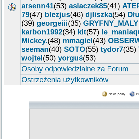
arsenn41
(53)
asiaczek85
(41)
ATE
79
(47)
blezjus
(46)
djliszka
(54)
Dłu
(39)
georgeiii
(35)
GRYFNY_MALY
karbon1992
(34)
kit
(57)
le_maniaq
Mickey.
(48)
mmagiel
(43)
OBSER
seeman
(40)
SOTO
(55)
tydor7
(35)
wojtel
(50)
yorguś
(53)
Osoby odpowiedzialne za Forum
Ostrzeżenia użytkowników
Nowe posty
B