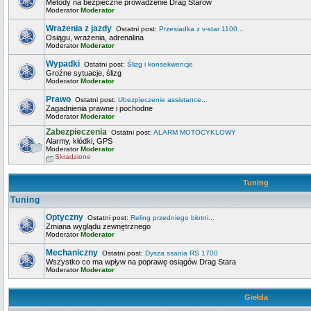
Metody na bezpieczne prowadzenie Drag Starów
Moderator
Moderator
Wrażenia z jazdy
Ostatni post:
Przesiadka z v-star 1100...
Osiągu, wrażenia, adrenalina
Moderator
Moderator
Wypadki
Ostatni post:
Ślizg i konsekwencje
Groźne sytuacje, ślizg
Moderator
Moderator
Prawo
Ostatni post:
Ubezpieczenie assistance...
Zagadnienia prawne i pochodne
Moderator
Moderator
Zabezpieczenia
Ostatni post:
ALARM MOTOCYKLOWY
Alarmy, kłódki, GPS
Moderator
Moderator
Skradzione
Tuning
Tuning
Optyczny
Ostatni post:
Reling przedniego błotni...
Zmiana wyglądu zewnętrznego
Moderator
Moderator
Mechaniczny
Ostatni post:
Dysza ssania RS 1700
Wszystko co ma wpływ na poprawę osiągów Drag Stara
Moderator
Moderator
Giełda