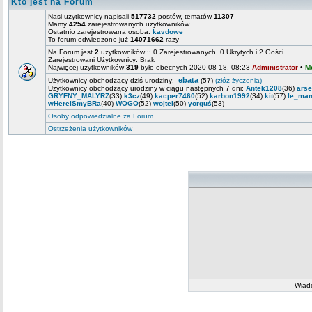
Kto jest na Forum
Nasi użytkownicy napisali
517732
postów, tematów
11307
Mamy
4254
zarejestrowanych użytkowników
Ostatnio zarejestrowana osoba:
kavdowe
To forum odwiedzono już
14071662
razy
Na Forum jest
2
użytkowników :: 0 Zarejestrowanych, 0 Ukrytych i 2 Gości
Zarejestrowani Użytkownicy: Brak
Najwięcej użytkowników
319
było obecnych 2020-08-18, 08:23
Administrator
•
M
ebata
Użytkownicy obchodzący dziś urodziny:
(57)
(złóż życzenia)
Użytkownicy obchodzący urodziny w ciągu następnych 7 dni:
Antek1208
(36)
ars
GRYFNY_MALYRZ
(33)
k3cz
(49)
kacper7460
(52)
karbon1992
(34)
kit
(57)
le_man
wHereISmyBRa
(40)
WOGO
(52)
wojtel
(50)
yorguś
(53)
Osoby odpowiedzialne za Forum
Ostrzeżenia użytkowników
Wiad