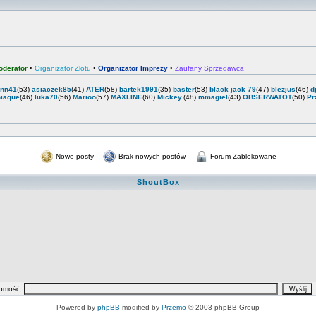
oderator
•
Organizator Zlotu
•
Organizator Imprezy
•
Zaufany Sprzedawca
enn41
(53)
asiaczek85
(41)
ATER
(58)
bartek1991
(35)
baster
(53)
black jack 79
(47)
blezjus
(46)
d
iaque
(46)
luka70
(56)
Marioo
(57)
MAXLINE
(60)
Mickey.
(48)
mmagiel
(43)
OBSERWATOT
(50)
Pr
Nowe posty
Brak nowych postów
Forum Zablokowane
ShoutBox
omość:
Powered by
phpBB
modified by
Przemo
© 2003 phpBB Group