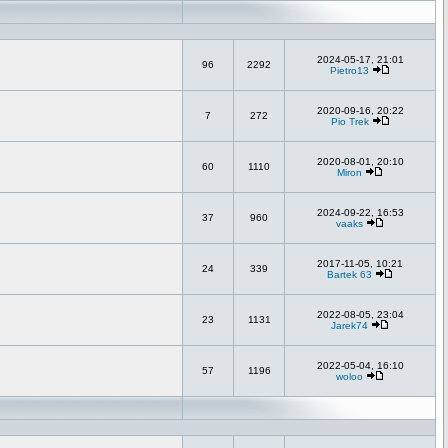
2024-05-17, 21:01
96
2292
Pietro13
2020-09-16, 20:22
7
272
Pio Trek
2020-08-01, 20:10
60
1110
Miron
2024-09-22, 16:53
37
960
vaaks
2017-11-05, 10:21
24
339
Bartek 63
2022-08-05, 23:04
23
1131
Jarek74
2022-05-04, 16:10
57
1196
woloo