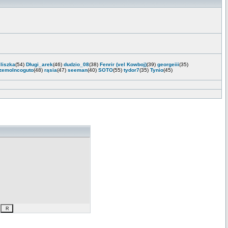
jliszka
(54)
Długi_arek
(46)
dudzio_08
(38)
Fenrir (vel Kowboj)
(39)
georgeiii
(35)
zemoIncoguto
(48)
rąsia
(47)
seeman
(40)
SOTO
(55)
tydor7
(35)
Tynio
(45)