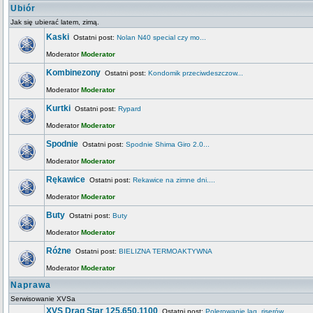
Ubiór
Jak się ubierać latem, zimą.
Kaski
Ostatni post:
Nolan N40 special czy mo...
Moderator
Moderator
Kombinezony
Ostatni post:
Kondomik przeciwdeszczow...
Moderator
Moderator
Kurtki
Ostatni post:
Rypard
Moderator
Moderator
Spodnie
Ostatni post:
Spodnie Shima Giro 2.0...
Moderator
Moderator
Rękawice
Ostatni post:
Rekawice na zimne dni....
Moderator
Moderator
Buty
Ostatni post:
Buty
Moderator
Moderator
Różne
Ostatni post:
BIELIZNA TERMOAKTYWNA
Moderator
Moderator
Naprawa
Serwisowanie XVSa
XVS Drag Star 125,650,1100
Ostatni post:
Polerowanie lag, riserów...