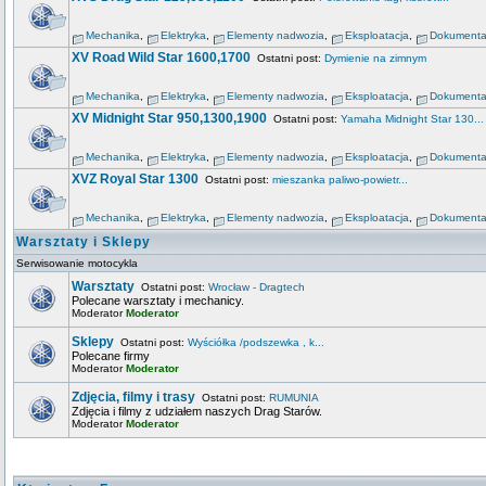
Mechanika
,
Elektryka
,
Elementy nadwozia
,
Eksploatacja
,
Dokumenta
XV Road Wild Star 1600,1700
Ostatni post:
Dymienie na zimnym
Mechanika
,
Elektryka
,
Elementy nadwozia
,
Eksploatacja
,
Dokumenta
XV Midnight Star 950,1300,1900
Ostatni post:
Yamaha Midnight Star 130...
Mechanika
,
Elektryka
,
Elementy nadwozia
,
Eksploatacja
,
Dokumenta
XVZ Royal Star 1300
Ostatni post:
mieszanka paliwo-powietr...
Mechanika
,
Elektryka
,
Elementy nadwozia
,
Eksploatacja
,
Dokumenta
Warsztaty i Sklepy
Serwisowanie motocykla
Warsztaty
Ostatni post:
Wrocław - Dragtech
Polecane warsztaty i mechanicy.
Moderator
Moderator
Sklepy
Ostatni post:
Wyściółka /podszewka , k...
Polecane firmy
Moderator
Moderator
Zdjęcia, filmy i trasy
Ostatni post:
RUMUNIA
Zdjęcia i filmy z udziałem naszych Drag Starów.
Moderator
Moderator