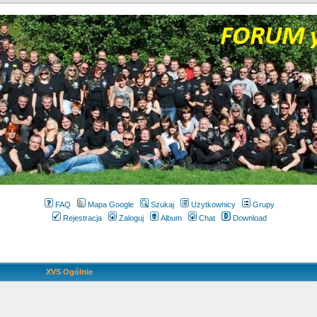
FAQ
Mapa Google
Szukaj
Użytkownicy
Grupy
Rejestracja
Zaloguj
Album
Chat
Download
XVS Ogólnie