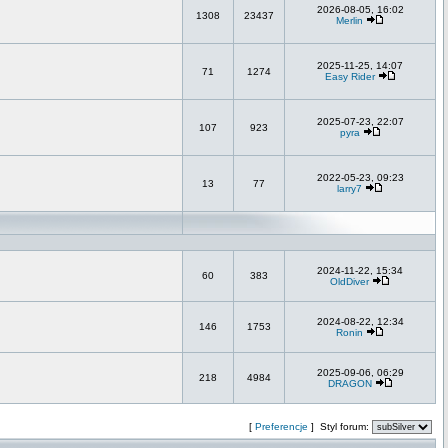
2026-08-05, 16:02
1308
23437
Merlin
2025-11-25, 14:07
71
1274
Easy Rider
2025-07-23, 22:07
107
923
pyra
2022-05-23, 09:23
13
77
larry7
2024-11-22, 15:34
60
383
OldDiver
2024-08-22, 12:34
146
1753
Ronin
2025-09-06, 06:29
218
4984
DRAGON
[
Preferencje
] Styl forum: