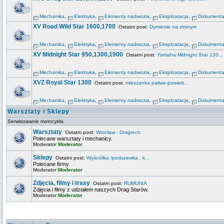
Mechanika
,
Elektryka
,
Elementy nadwozia
,
Eksploatacja
,
Dokumenta
XV Road Wild Star 1600,1700
Ostatni post:
Dymienie na zimnym
Mechanika
,
Elektryka
,
Elementy nadwozia
,
Eksploatacja
,
Dokumenta
XV Midnight Star 950,1300,1900
Ostatni post:
Yamaha Midnight Star 130...
Mechanika
,
Elektryka
,
Elementy nadwozia
,
Eksploatacja
,
Dokumenta
XVZ Royal Star 1300
Ostatni post:
mieszanka paliwo-powietr...
Mechanika
,
Elektryka
,
Elementy nadwozia
,
Eksploatacja
,
Dokumenta
Warsztaty i Sklepy
Serwisowanie motocykla
Warsztaty
Ostatni post:
Wrocław - Dragtech
Polecane warsztaty i mechanicy.
Moderator
Moderator
Sklepy
Ostatni post:
Wyściółka /podszewka , k...
Polecane firmy
Moderator
Moderator
Zdjęcia, filmy i trasy
Ostatni post:
RUMUNIA
Zdjęcia i filmy z udziałem naszych Drag Starów.
Moderator
Moderator