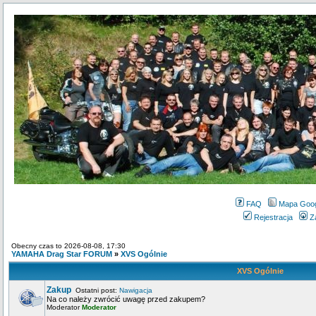
FAQ
Mapa Goo
Rejestracja
Z
Obecny czas to 2026-08-08, 17:30
YAMAHA Drag Star FORUM
»
XVS Ogólnie
XVS Ogólnie
Zakup
Ostatni post:
Nawigacja
Na co należy zwrócić uwagę przed zakupem?
Moderator
Moderator