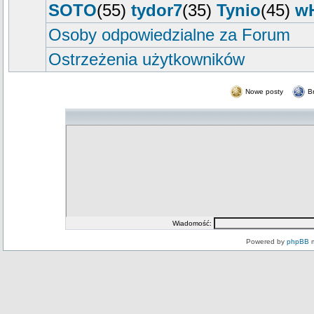
SOTO
(55)
tydor7
(35)
Tynio
(45)
w
Osoby odpowiedzialne za Forum
Ostrzeżenia użytkowników
Nowe posty
B
Wiadomość:
Powered by
phpBB
m