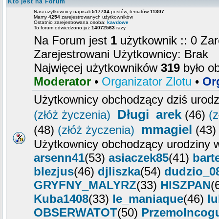
Kto jest na Forum
Nasi użytkownicy napisali
517734
postów, tematów
11307
Mamy
4254
zarejestrowanych użytkowników
Ostatnio zarejestrowana osoba:
kavdowe
To forum odwiedzono już
14072563
razy
Na Forum jest
1
użytkownik :: 0 Zar
Zarejestrowani Użytkownicy: Brak
Najwięcej użytkowników
319
było o
Moderator
•
Organizator Zlotu
•
Or
Użytkownicy obchodzący dziś urod
Długi_arek
(złóż życzenia)
(46)
(z
mmagiel
(48)
(złóż życzenia)
(43
Użytkownicy obchodzący urodziny w
arsenn41
(53)
asiaczek85
(41)
bart
blezjus
(46)
djliszka
(54)
dudzio_0
GRYFNY_MALYRZ
(33)
HISZPAN
(
Kuba1408
(33)
le_maniaque
(46)
l
OBSERWATOT
(50)
PrzemoIncog