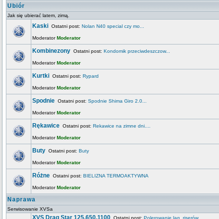
Ubiór
Jak się ubierać latem, zimą.
Kaski
Ostatni post:
Nolan N40 special czy mo...
Moderator
Moderator
Kombinezony
Ostatni post:
Kondomik przeciwdeszczow...
Moderator
Moderator
Kurtki
Ostatni post:
Rypard
Moderator
Moderator
Spodnie
Ostatni post:
Spodnie Shima Giro 2.0...
Moderator
Moderator
Rękawice
Ostatni post:
Rekawice na zimne dni....
Moderator
Moderator
Buty
Ostatni post:
Buty
Moderator
Moderator
Różne
Ostatni post:
BIELIZNA TERMOAKTYWNA
Moderator
Moderator
Naprawa
Serwisowanie XVSa
XVS Drag Star 125,650,1100
Ostatni post:
Polerowanie lag, riserów...