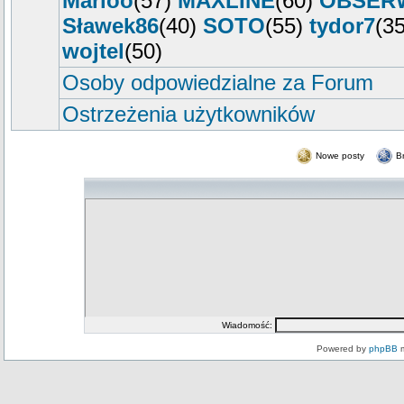
Marioo
(57)
MAXLINE
(60)
OBSER
Sławek86
(40)
SOTO
(55)
tydor7
(3
wojtel
(50)
Osoby odpowiedzialne za Forum
Ostrzeżenia użytkowników
Nowe posty
B
Wiadomość:
Powered by
phpBB
m