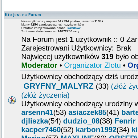
Kto jest na Forum
Nasi użytkownicy napisali
517734
postów, tematów
11307
Mamy
4254
zarejestrowanych użytkowników
Ostatnio zarejestrowana osoba:
kavdowe
To forum odwiedzono już
14072750
razy
Na Forum jest
1
użytkownik :: 0 Zar
Zarejestrowani Użytkownicy: Brak
Najwięcej użytkowników
319
było o
Moderator
•
Organizator Zlotu
•
Or
Użytkownicy obchodzący dziś urod
GRYFNY_MALYRZ
(33)
(złóż ży
(złóż życzenia)
Użytkownicy obchodzący urodziny w
arsenn41
(53)
asiaczek85
(41)
bart
djliszka
(54)
dudzio_08
(38)
Fenrir
kacper7460
(52)
karbon1992
(34)
ki