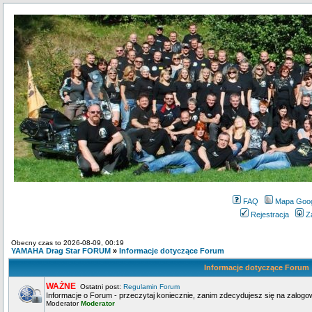
FAQ
Mapa Goo
Rejestracja
Z
Obecny czas to 2026-08-09, 00:19
YAMAHA Drag Star FORUM
»
Informacje dotyczące Forum
Informacje dotyczące Forum
WAŻNE
Ostatni post:
Regulamin Forum
Informacje o Forum - przeczytaj koniecznie, zanim zdecydujesz się na zalogo
Moderator
Moderator