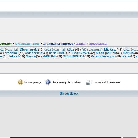
oderator
•
Organizator Zlotu
•
Organizator Imprezy
•
Zaufany Sprzedawca
Długi_arek
k3cz
Mickey.
łóż życzenia)
(46)
(złóż życzenia)
(49)
(złóż życzenia)
(48)
(złóż życz
50)
arsenn41
(53)
asiaczek85
(41)
bartek1991
(35)
BearClever
(42)
black jack 79
(47)
blezjus
(4
ue
(46)
luka70
(56)
Marioo
(57)
MAXLINE
(60)
OBSERWATOT
(50)
PrzemoIncoguto
(48)
rąsia
(47)
s
Nowe posty
Brak nowych postów
Forum Zablokowane
ShoutBox