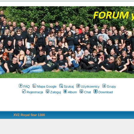
FAQ
Mapa Google
Szukaj
Użytkownicy
Grupy
Rejestracja
Zaloguj
Album
Chat
Download
XVZ Royal Star 1300