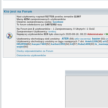
Kto jest na Forum
Nasi użytkownicy napisali
517733
postów, tematów
11307
Mamy
4254
zarejestrowanych użytkowników
Ostatnio zarejestrowana osoba:
kavdowe
To forum odwiedzono już
14072352
razy
Na Forum jest
2
użytkowników :: 1 Zarejestrowany, 0 Ukrytych i 1 Gość
Zarejestrowani Użytkownicy:
tomboj
Najwięcej użytkowników
319
było obecnych 2020-08-18, 08:23
Administrator
•
M
ATER
baster
Użytkownicy obchodzący dziś urodziny:
(58)
(złóż życzenia)
(53)
(z
Użytkownicy obchodzący urodziny w ciągu następnych 7 dni:
Antek1208
(36)
arii
(
HISZPAN
(62)
kacper7460
(52)
karbon1992
(34)
kit
(57)
Kuba1408
(33)
le_maniaq
wojtel
(50)
Osoby odpowiedzialne za Forum
Ostrzeżenia użytkowników