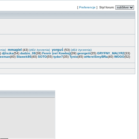
[
Preferencje
] Styl forum:
mmagiel
yorguś
enia)
(43)
(złóż życzenia)
(53)
(złóż życzenia)
6)
djliszka
(54)
dudzio_08
(38)
Fenrir (vel Kowboj)
(39)
georgeiii
(35)
GRYFNY_MALYRZ
(33)
eeman
(40)
Sławek86
(40)
SOTO
(55)
tydor7
(35)
Tynio
(45)
wHereISmyBRa
(40)
WOGO
(52)