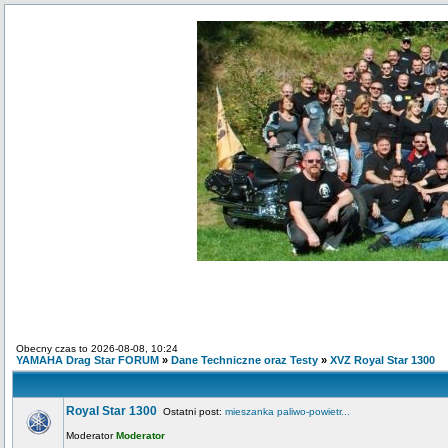
Obecny czas to 2026-08-08, 10:24
YAMAHA Drag Star FORUM
»
Dane Techniczne oraz Testy
»
XVZ Royal Star 1300
Royal Star 1300
Ostatni post:
mieszanka paliwo-powietr...
Moderator
Moderator