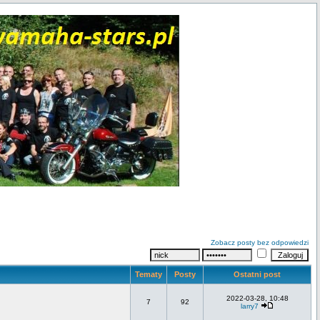
Zobacz posty bez odpowiedzi
Tematy
Posty
Ostatni post
2022-03-28, 10:48
7
92
larry7