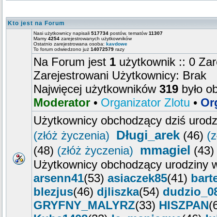
Kto jest na Forum
Nasi użytkownicy napisali
517734
postów, tematów
11307
Mamy
4254
zarejestrowanych użytkowników
Ostatnio zarejestrowana osoba:
kavdowe
To forum odwiedzono już
14072579
razy
Na Forum jest
1
użytkownik :: 0 Zar
Zarejestrowani Użytkownicy: Brak
Najwięcej użytkowników
319
było o
Moderator
•
Organizator Zlotu
•
Or
Użytkownicy obchodzący dziś urod
Długi_arek
(złóż życzenia)
(46)
(z
mmagiel
(48)
(złóż życzenia)
(43
Użytkownicy obchodzący urodziny w
arsenn41
(53)
asiaczek85
(41)
bart
blezjus
(46)
djliszka
(54)
dudzio_0
GRYFNY_MALYRZ
(33)
HISZPAN
(