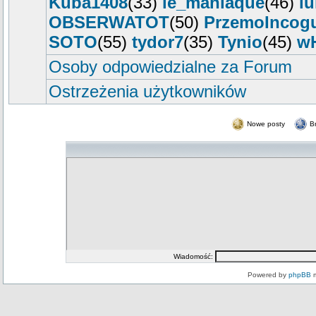
Kuba1408
(33)
le_maniaque
(46)
l
OBSERWATOT
(50)
PrzemoIncog
SOTO
(55)
tydor7
(35)
Tynio
(45)
w
Osoby odpowiedzialne za Forum
Ostrzeżenia użytkowników
Nowe posty
B
Wiadomość:
Powered by
phpBB
m