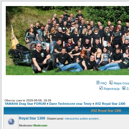
FAQ
Mapa Goo
Rejestracja
Z
Obecny czas to 2026-08-08, 18:26
YAMAHA Drag Star FORUM
»
Dane Techniczne oraz Testy
»
XVZ Royal Star 1300
XVZ Royal Star 1300
Royal Star 1300
Ostatni post:
mieszanka paliwo-powietr...
Moderator
Moderator