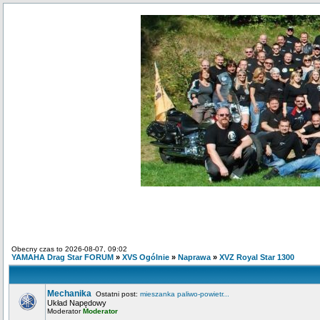
Obecny czas to 2026-08-07, 09:02
YAMAHA Drag Star FORUM
»
XVS Ogólnie
»
Naprawa
»
XVZ Royal Star 1300
Mechanika
Ostatni post:
mieszanka paliwo-powietr...
Układ Napędowy
Moderator
Moderator