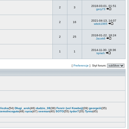
2018-03-01, 01:51
2
3
gery73
2021-04-13, 14:07
2
16
witek1965
2018-01-22, 18:24
2
25
Jacek6
2014-11-30, 18:36
1
1
tqmeh
[
Preferencje
] Styl forum:
jliszka
(54)
Długi_arek
(46)
dudzio_08
(38)
Fenrir (vel Kowboj)
(39)
georgeiii
(35)
zemoIncoguto
(48)
rąsia
(47)
seeman
(40)
SOTO
(55)
tydor7
(35)
Tynio
(45)