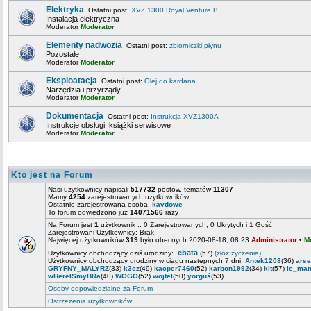
Elektryka
Ostatni post:
XVZ 1300 Royal Venture B...
Instalacja elektryczna
Moderator
Moderator
Elementy nadwozia
Ostatni post:
zbiorniczki płynu
Pozostałe
Moderator
Moderator
Eksploatacja
Ostatni post:
Olej do kardana
Narzędzia i przyrządy
Moderator
Moderator
Dokumentacja
Ostatni post:
Instrukcja XVZ1300A
Instrukcje obsługi, książki serwisowe
Moderator
Moderator
Kto jest na Forum
Nasi użytkownicy napisali
517732
postów, tematów
11307
Mamy
4254
zarejestrowanych użytkowników
Ostatnio zarejestrowana osoba:
kavdowe
To forum odwiedzono już
14071566
razy
Na Forum jest
1
użytkownik :: 0 Zarejestrowanych, 0 Ukrytych i 1 Gość
Zarejestrowani Użytkownicy: Brak
Najwięcej użytkowników
319
było obecnych 2020-08-18, 08:23
Administrator
•
M
ebata
Użytkownicy obchodzący dziś urodziny:
(57)
(złóż życzenia)
Użytkownicy obchodzący urodziny w ciągu następnych 7 dni:
Antek1208
(36)
ars
GRYFNY_MALYRZ
(33)
k3cz
(49)
kacper7460
(52)
karbon1992
(34)
kit
(57)
le_man
wHereISmyBRa
(40)
WOGO
(52)
wojtel
(50)
yorguś
(53)
Osoby odpowiedzialne za Forum
Ostrzeżenia użytkowników