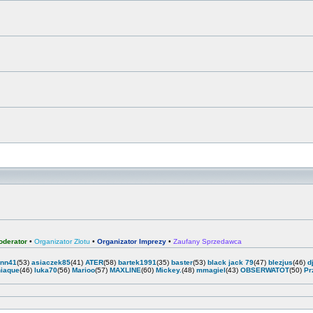
oderator
•
Organizator Zlotu
•
Organizator Imprezy
•
Zaufany Sprzedawca
enn41
(53)
asiaczek85
(41)
ATER
(58)
bartek1991
(35)
baster
(53)
black jack 79
(47)
blezjus
(46)
d
iaque
(46)
luka70
(56)
Marioo
(57)
MAXLINE
(60)
Mickey.
(48)
mmagiel
(43)
OBSERWATOT
(50)
Pr