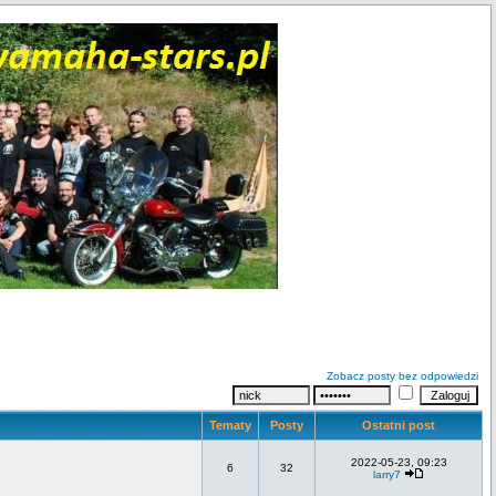
Zobacz posty bez odpowiedzi
Tematy
Posty
Ostatni post
2022-05-23, 09:23
6
32
larry7