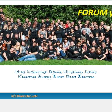
FAQ
Mapa Google
Szukaj
Użytkownicy
Grupy
Rejestracja
Zaloguj
Album
Chat
Download
XVZ Royal Star 1300