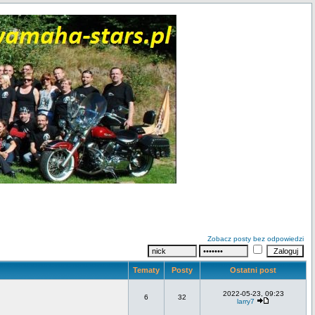
Zobacz posty bez odpowiedzi
Tematy
Posty
Ostatni post
2022-05-23, 09:23
6
32
larry7