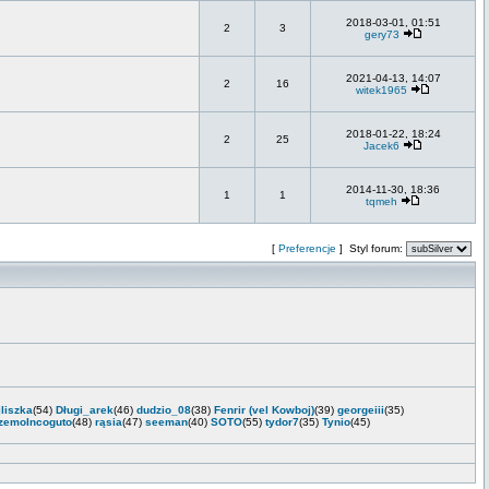
2018-03-01, 01:51
2
3
gery73
2021-04-13, 14:07
2
16
witek1965
2018-01-22, 18:24
2
25
Jacek6
2014-11-30, 18:36
1
1
tqmeh
[
Preferencje
] Styl forum:
jliszka
(54)
Długi_arek
(46)
dudzio_08
(38)
Fenrir (vel Kowboj)
(39)
georgeiii
(35)
zemoIncoguto
(48)
rąsia
(47)
seeman
(40)
SOTO
(55)
tydor7
(35)
Tynio
(45)