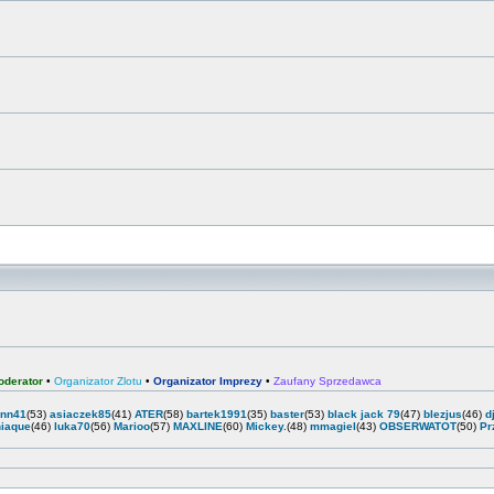
oderator
•
Organizator Zlotu
•
Organizator Imprezy
•
Zaufany Sprzedawca
enn41
(53)
asiaczek85
(41)
ATER
(58)
bartek1991
(35)
baster
(53)
black jack 79
(47)
blezjus
(46)
d
iaque
(46)
luka70
(56)
Marioo
(57)
MAXLINE
(60)
Mickey.
(48)
mmagiel
(43)
OBSERWATOT
(50)
Pr