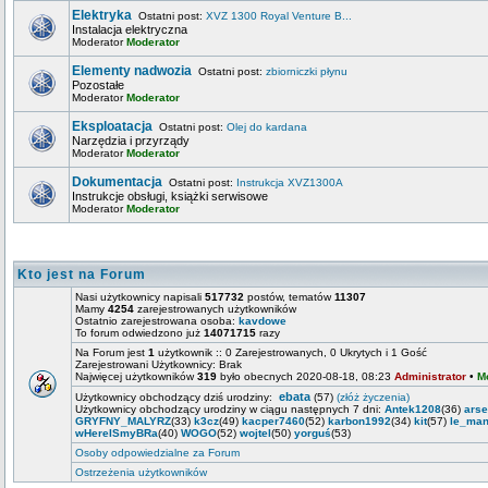
Elektryka
Ostatni post:
XVZ 1300 Royal Venture B...
Instalacja elektryczna
Moderator
Moderator
Elementy nadwozia
Ostatni post:
zbiorniczki płynu
Pozostałe
Moderator
Moderator
Eksploatacja
Ostatni post:
Olej do kardana
Narzędzia i przyrządy
Moderator
Moderator
Dokumentacja
Ostatni post:
Instrukcja XVZ1300A
Instrukcje obsługi, książki serwisowe
Moderator
Moderator
Kto jest na Forum
Nasi użytkownicy napisali
517732
postów, tematów
11307
Mamy
4254
zarejestrowanych użytkowników
Ostatnio zarejestrowana osoba:
kavdowe
To forum odwiedzono już
14071715
razy
Na Forum jest
1
użytkownik :: 0 Zarejestrowanych, 0 Ukrytych i 1 Gość
Zarejestrowani Użytkownicy: Brak
Najwięcej użytkowników
319
było obecnych 2020-08-18, 08:23
Administrator
•
M
ebata
Użytkownicy obchodzący dziś urodziny:
(57)
(złóż życzenia)
Użytkownicy obchodzący urodziny w ciągu następnych 7 dni:
Antek1208
(36)
ars
GRYFNY_MALYRZ
(33)
k3cz
(49)
kacper7460
(52)
karbon1992
(34)
kit
(57)
le_man
wHereISmyBRa
(40)
WOGO
(52)
wojtel
(50)
yorguś
(53)
Osoby odpowiedzialne za Forum
Ostrzeżenia użytkowników