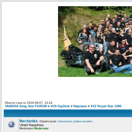
Obecny czas to 2026-08-07, 13:24
YAMAHA Drag Star FORUM
»
XVS Ogólnie
»
Naprawa
»
XVZ Royal Star 1300
Mechanika
Ostatni post:
mieszanka paliwo-powietr...
Układ Napędowy
Moderator
Moderator