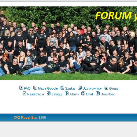
FAQ
Mapa Google
Szukaj
Użytkownicy
Grupy
Rejestracja
Zaloguj
Album
Chat
Download
XVZ Royal Star 1300