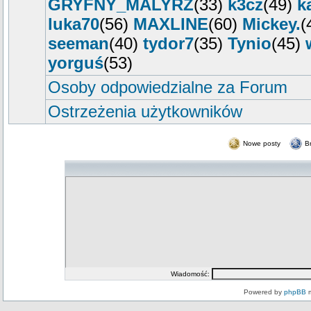
GRYFNY_MALYRZ
(33)
k3cz
(49)
k
luka70
(56)
MAXLINE
(60)
Mickey.
(
seeman
(40)
tydor7
(35)
Tynio
(45)
yorguś
(53)
Osoby odpowiedzialne za Forum
Ostrzeżenia użytkowników
Nowe posty
B
Wiadomość:
Powered by
phpBB
m