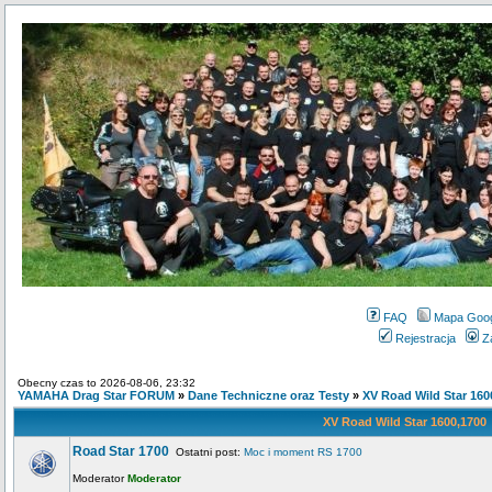
FAQ
Mapa Goo
Rejestracja
Z
Obecny czas to 2026-08-06, 23:32
YAMAHA Drag Star FORUM
»
Dane Techniczne oraz Testy
»
XV Road Wild Star 160
XV Road Wild Star 1600,1700
Road Star 1700
Ostatni post:
Moc i moment RS 1700
Moderator
Moderator