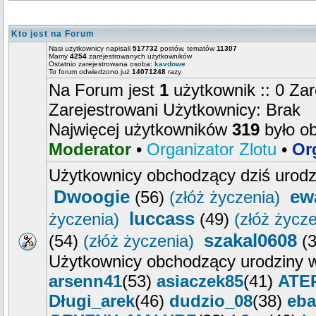
Kto jest na Forum
Nasi użytkownicy napisali
517732
postów, tematów
11307
Mamy
4254
zarejestrowanych użytkowników
Ostatnio zarejestrowana osoba:
kavdowe
To forum odwiedzono już
14071248
razy
Na Forum jest
1
użytkownik :: 0 Zar
Zarejestrowani Użytkownicy: Brak
Najwięcej użytkowników
319
było o
Moderator
•
Organizator Zlotu
•
Or
Użytkownicy obchodzący dziś urod
Dwoogie
ew
(56)
(złóż życzenia)
luccass
życzenia)
(49)
(złóż życze
szakal0608
(54)
(złóż życzenia)
(
Użytkownicy obchodzący urodziny w
arsenn41
(53)
asiaczek85
(41)
ATE
Długi_arek
(46)
dudzio_08
(38)
eba