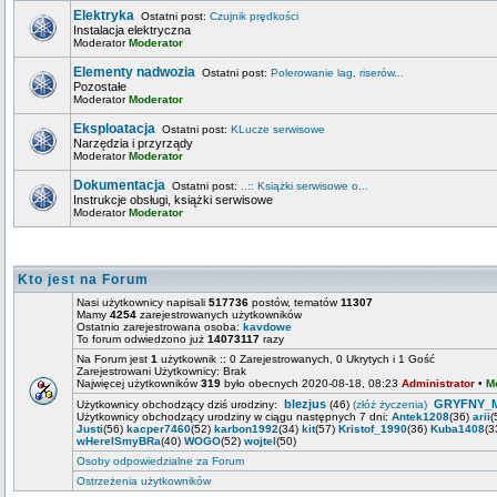
Elektryka
Ostatni post:
Czujnik prędkości
Instalacja elektryczna
Moderator
Moderator
Elementy nadwozia
Ostatni post:
Polerowanie lag, riserów...
Pozostałe
Moderator
Moderator
Eksploatacja
Ostatni post:
KLucze serwisowe
Narzędzia i przyrządy
Moderator
Moderator
Dokumentacja
Ostatni post:
..:: Książki serwisowe o...
Instrukcje obsługi, książki serwisowe
Moderator
Moderator
Kto jest na Forum
Nasi użytkownicy napisali
517736
postów, tematów
11307
Mamy
4254
zarejestrowanych użytkowników
Ostatnio zarejestrowana osoba:
kavdowe
To forum odwiedzono już
14073117
razy
Na Forum jest
1
użytkownik :: 0 Zarejestrowanych, 0 Ukrytych i 1 Gość
Zarejestrowani Użytkownicy: Brak
Najwięcej użytkowników
319
było obecnych 2020-08-18, 08:23
Administrator
•
M
blezjus
GRYFNY_
Użytkownicy obchodzący dziś urodziny:
(46)
(złóż życzenia)
Użytkownicy obchodzący urodziny w ciągu następnych 7 dni:
Antek1208
(36)
arii
(
Justi
(56)
kacper7460
(52)
karbon1992
(34)
kit
(57)
Kristof_1990
(36)
Kuba1408
(3
wHereISmyBRa
(40)
WOGO
(52)
wojtel
(50)
Osoby odpowiedzialne za Forum
Ostrzeżenia użytkowników