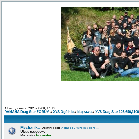
Obecny czas to 2026-08-09, 14:12
YAMAHA Drag Star FORUM
»
XVS Ogólnie
»
Naprawa
»
XVS Drag Star 125,650,1100
Mechanika
Ostatni post:
V-star 650 Wysokie obrot...
Układ napędowy
Moderator
Moderator