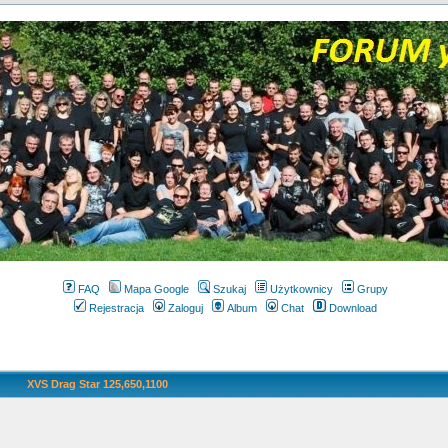
FAQ
Mapa Google
Szukaj
Użytkownicy
Grupy
Rejestracja
Zaloguj
Album
Chat
Download
XVS Drag Star 125,650,1100