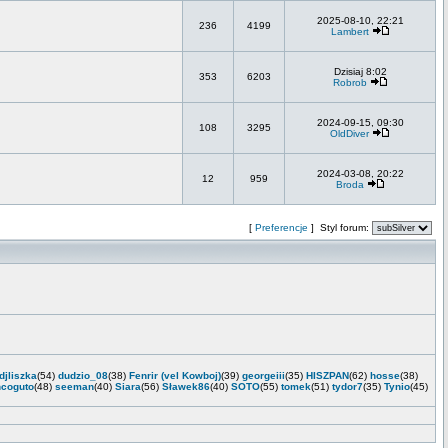
2025-08-10, 22:21
236
4199
Lambert
Dzisiaj 8:02
353
6203
Robrob
2024-09-15, 09:30
108
3295
OldDiver
2024-03-08, 20:22
12
959
Broda
[
Preferencje
] Styl forum:
djliszka
(54)
dudzio_08
(38)
Fenrir (vel Kowboj)
(39)
georgeiii
(35)
HISZPAN
(62)
hosse
(38)
ncoguto
(48)
seeman
(40)
Siara
(56)
Sławek86
(40)
SOTO
(55)
tomek
(51)
tydor7
(35)
Tynio
(45)