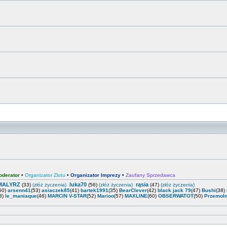
oderator
•
Organizator Zlotu
•
Organizator Imprezy
•
Zaufany Sprzedawca
MALYRZ
luka70
rąsia
(33)
(złóż życzenia)
(56)
(złóż życzenia)
(47)
(złóż życzenia)
50)
arsenn41
(53)
asiaczek85
(41)
bartek1991
(35)
BearClever
(42)
black jack 79
(47)
Bushi
(38)
3)
le_maniaque
(46)
MARCIN V-STAR
(52)
Marioo
(57)
MAXLINE
(60)
OBSERWATOT
(50)
PrzemoI