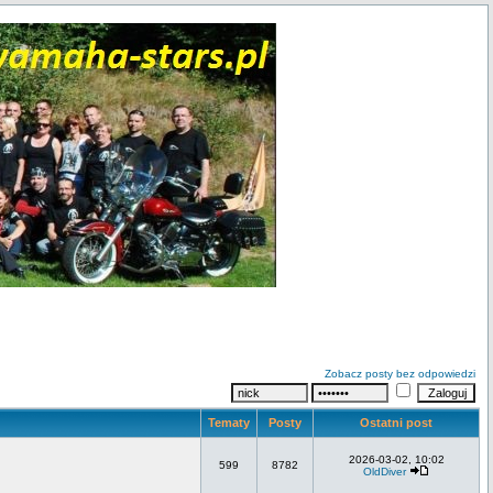
Zobacz posty bez odpowiedzi
Tematy
Posty
Ostatni post
2026-03-02, 10:02
599
8782
OldDiver