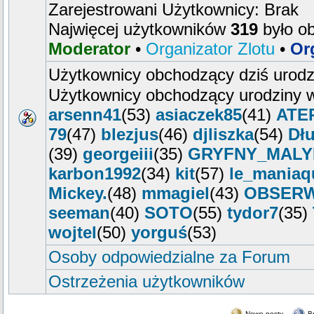
Zarejestrowani Użytkownicy: Brak
Najwięcej użytkowników
319
było o
Moderator
•
Organizator Zlotu
•
Or
Użytkownicy obchodzący dziś urod
Użytkownicy obchodzący urodziny w
arsenn41
(53)
asiaczek85
(41)
ATE
79
(47)
blezjus
(46)
djliszka
(54)
Dłu
(39)
georgeiii
(35)
GRYFNY_MALY
karbon1992
(34)
kit
(57)
le_maniaq
Mickey.
(48)
mmagiel
(43)
OBSER
seeman
(40)
SOTO
(55)
tydor7
(35)
wojtel
(50)
yorguś
(53)
Osoby odpowiedzialne za Forum
Ostrzeżenia użytkowników
Nowe posty
B