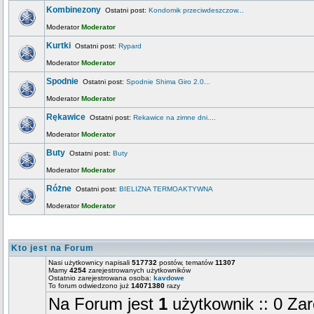
Kombinezony
Ostatni post:
Kondomik przeciwdeszczow...
Moderator
Moderator
Kurtki
Ostatni post:
Rypard
Moderator
Moderator
Spodnie
Ostatni post:
Spodnie Shima Giro 2.0...
Moderator
Moderator
Rękawice
Ostatni post:
Rekawice na zimne dni....
Moderator
Moderator
Buty
Ostatni post:
Buty
Moderator
Moderator
Różne
Ostatni post:
BIELIZNA TERMOAKTYWNA
Moderator
Moderator
Kto jest na Forum
Nasi użytkownicy napisali
517732
postów, tematów
11307
Mamy
4254
zarejestrowanych użytkowników
Ostatnio zarejestrowana osoba:
kavdowe
To forum odwiedzono już
14071380
razy
Na Forum jest
1
użytkownik :: 0 Zar