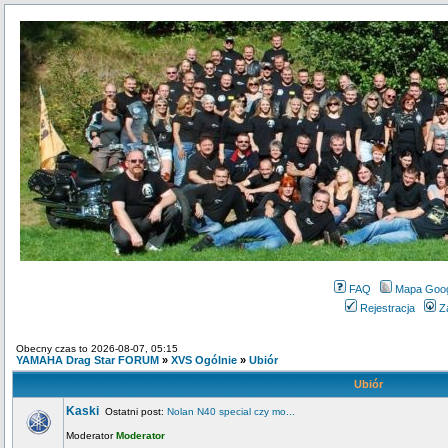
FAQ
Mapa Goo
Rejestracja
Z
Obecny czas to 2026-08-07, 05:15
YAMAHA Drag Star FORUM
»
XVS Ogólnie
»
Ubiór
Ubiór
Kaski
Ostatni post:
Nolan N40 special czy mo...
Moderator
Moderator