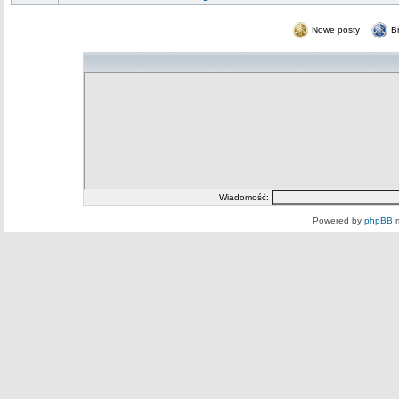
Nowe posty
B
Wiadomość:
Powered by
phpBB
m