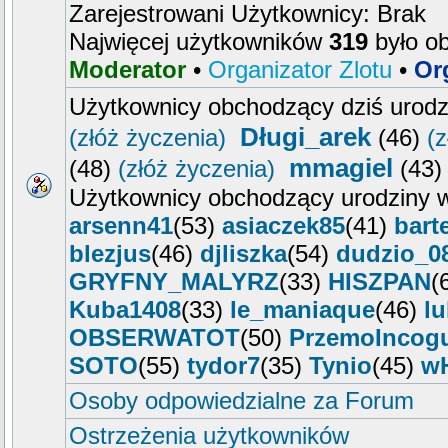
Zarejestrowani Użytkownicy: Brak
Najwięcej użytkowników
319
było o
Moderator
•
Organizator Zlotu
•
Or
Użytkownicy obchodzący dziś urod
Długi_arek
(złóż życzenia)
(46)
(z
mmagiel
(48)
(złóż życzenia)
(43
Użytkownicy obchodzący urodziny w
arsenn41
(53)
asiaczek85
(41)
bart
blezjus
(46)
djliszka
(54)
dudzio_0
GRYFNY_MALYRZ
(33)
HISZPAN
(
Kuba1408
(33)
le_maniaque
(46)
l
OBSERWATOT
(50)
PrzemoIncog
SOTO
(55)
tydor7
(35)
Tynio
(45)
w
Osoby odpowiedzialne za Forum
Ostrzeżenia użytkowników