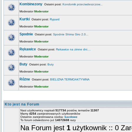
Kombinezony
Ostatni post:
Kondomik przeciwdeszczow...
Moderator
Moderator
Kurtki
Ostatni post:
Rypard
Moderator
Moderator
Spodnie
Ostatni post:
Spodnie Shima Giro 2.0...
Moderator
Moderator
Rękawice
Ostatni post:
Rekawice na zimne dni....
Moderator
Moderator
Buty
Ostatni post:
Buty
Moderator
Moderator
Różne
Ostatni post:
BIELIZNA TERMOAKTYWNA
Moderator
Moderator
Kto jest na Forum
Nasi użytkownicy napisali
517734
postów, tematów
11307
Mamy
4254
zarejestrowanych użytkowników
Ostatnio zarejestrowana osoba:
kavdowe
To forum odwiedzono już
14072608
razy
Na Forum jest
1
użytkownik :: 0 Zar