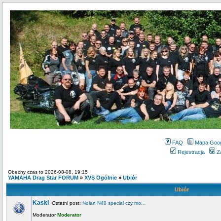
FAQ
Mapa Goo
Rejestracja
Z
Obecny czas to 2026-08-08, 19:15
YAMAHA Drag Star FORUM
»
XVS Ogólnie
»
Ubiór
Ubiór
Kaski
Ostatni post:
Nolan N40 special czy mo...
Moderator
Moderator