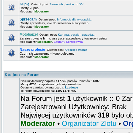
Kupię
Ostatni post:
Zawór lub głowice do XV ...
Oferty kupna
Moderator
Moderator
Sprzedam
Ostatni post:
Informacje dla wystawiaj...
Oferty sprzedaży, linki do serwisów aukcyjnych
Moderator
Moderator
Motobajzel
Ostatni post:
Kanapa, boczki - sprzeda...
Zarejestrowane firmy, wszyscy sprzedawcy towarów i usług
Moderatorzy
Moderator
,
Zaufany Sprzedawca
Nasze profesje
Ostatni post:
Odszkodowania
Czym się zajmujemy - kogo polecamy
Moderator
Moderator
Kto jest na Forum
Nasi użytkownicy napisali
517732
postów, tematów
11307
Mamy
4254
zarejestrowanych użytkowników
Ostatnio zarejestrowana osoba:
kavdowe
To forum odwiedzono już
14071375
razy
Na Forum jest
1
użytkownik :: 0 Zar
Zarejestrowani Użytkownicy: Brak
Najwięcej użytkowników
319
było o
Moderator
•
Organizator Zlotu
•
Or