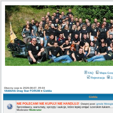
FAQ
Mapa Goo
Rejestracja
Z
Obecny czas to 2026-08-07, 05:03
YAMAHA Drag Star FORUM
»
Giełda
Giełda
NIE POLECAM! NIE KUPUJ! NIE HANDLUJ!
Ostatni post:
gmole Motogi
Sprzedawcy, warsztaty, sprzęty i aukcje, które lepiej omijać szerokim łukiem....
Moderator
Moderator