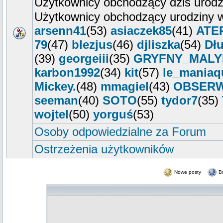
Użytkownicy obchodzący dziś urod
Użytkownicy obchodzący urodziny w
arsenn41
(53)
asiaczek85
(41)
ATE
79
(47)
blezjus
(46)
djliszka
(54)
Dłu
(39)
georgeiii
(35)
GRYFNY_MALY
karbon1992
(34)
kit
(57)
le_maniaq
Mickey.
(48)
mmagiel
(43)
OBSER
seeman
(40)
SOTO
(55)
tydor7
(35)
wojtel
(50)
yorguś
(53)
Osoby odpowiedzialne za Forum
Ostrzeżenia użytkowników
Nowe posty
B