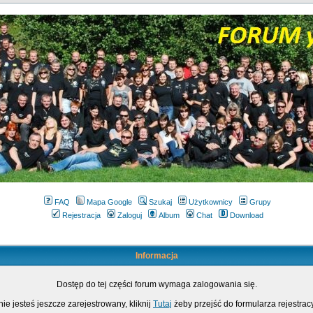
FAQ
Mapa Google
Szukaj
Użytkownicy
Grupy
Rejestracja
Zaloguj
Album
Chat
Download
Informacja
Dostęp do tej części forum wymaga zalogowania się.
nie jesteś jeszcze zarejestrowany, kliknij
Tutaj
żeby przejść do formularza rejestrac