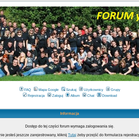
FAQ
Mapa Google
Szukaj
Użytkownicy
Grupy
Rejestracja
Zaloguj
Album
Chat
Download
Informacja
Dostęp do tej części forum wymaga zalogowania się.
nie jesteś jeszcze zarejestrowany, kliknij
Tutaj
żeby przejść do formularza rejestrac