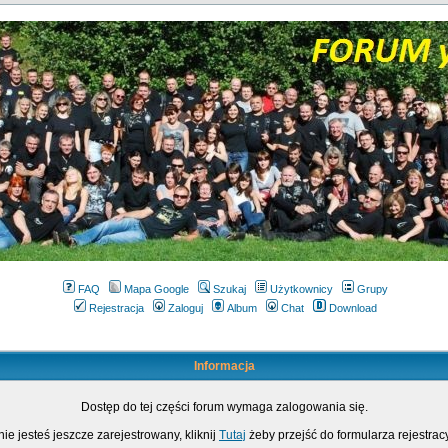
FAQ
Mapa Google
Szukaj
Użytkownicy
Grupy
Rejestracja
Zaloguj
Album
Chat
Download
Informacja
Dostęp do tej części forum wymaga zalogowania się.
nie jesteś jeszcze zarejestrowany, kliknij
Tutaj
żeby przejść do formularza rejestrac