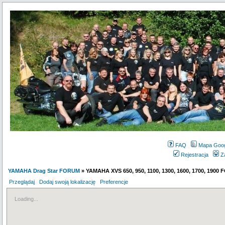
FAQ
Mapa Goo
Rejestracja
Z
YAMAHA Drag Star FORUM
» YAMAHA XVS 650, 950, 1100, 1300, 1600, 1700, 1900
Przeglądaj
Dodaj swoją lokalizację
Preferencje
Loading...