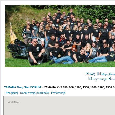
FAQ
Mapa Goo
Rejestracja
Z
YAMAHA Drag Star FORUM
» YAMAHA XVS 650, 950, 1100, 1300, 1600, 1700, 1900
Przeglądaj
Dodaj swoją lokalizację
Preferencje
Loading...