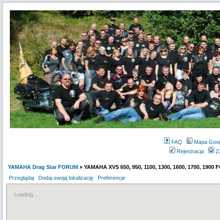
FAQ
Mapa Goo
Rejestracja
Z
YAMAHA Drag Star FORUM
» YAMAHA XVS 650, 950, 1100, 1300, 1600, 1700, 1900
Przeglądaj
Dodaj swoją lokalizację
Preferencje
Loading...