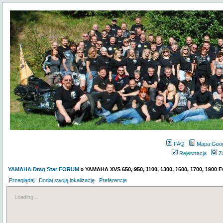
FAQ
Mapa Goo
Rejestracja
Z
YAMAHA Drag Star FORUM
» YAMAHA XVS 650, 950, 1100, 1300, 1600, 1700, 1900
Przeglądaj
Dodaj swoją lokalizację
Preferencje
Loading...