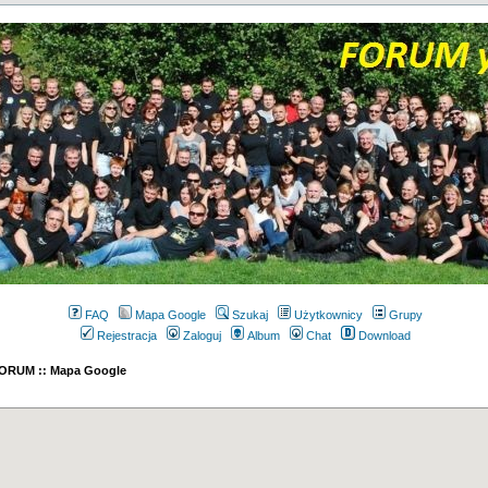
FAQ
Mapa Google
Szukaj
Użytkownicy
Grupy
Rejestracja
Zaloguj
Album
Chat
Download
 FORUM :: Mapa Google