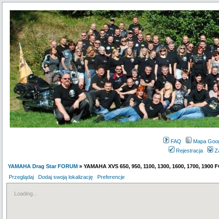
FAQ
Mapa Goo
Rejestracja
Z
YAMAHA Drag Star FORUM
» YAMAHA XVS 650, 950, 1100, 1300, 1600, 1700, 1900
Przeglądaj
Dodaj swoją lokalizację
Preferencje
Loading...