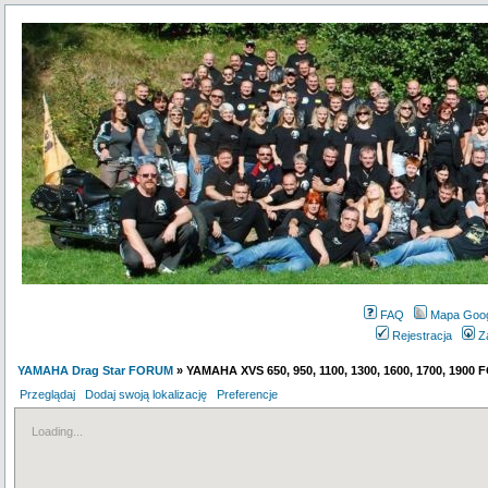
FAQ
Mapa Goo
Rejestracja
Z
YAMAHA Drag Star FORUM
» YAMAHA XVS 650, 950, 1100, 1300, 1600, 1700, 1900
Przeglądaj
Dodaj swoją lokalizację
Preferencje
Loading...