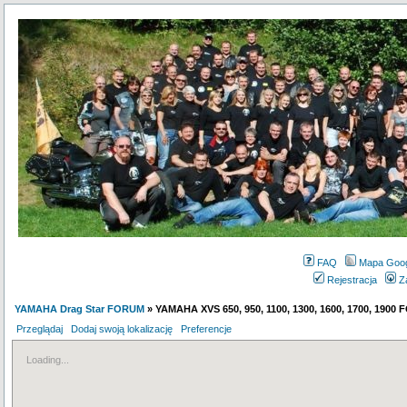
FAQ
Mapa Goo
Rejestracja
Z
YAMAHA Drag Star FORUM
» YAMAHA XVS 650, 950, 1100, 1300, 1600, 1700, 1900
Przeglądaj
Dodaj swoją lokalizację
Preferencje
Loading...