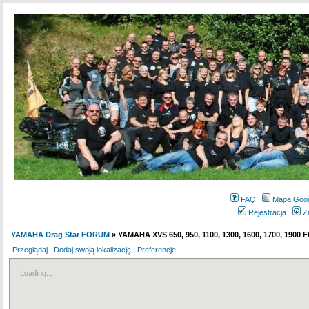
FAQ
Mapa Goo
Rejestracja
Z
YAMAHA Drag Star FORUM
» YAMAHA XVS 650, 950, 1100, 1300, 1600, 1700, 1900
Przeglądaj
Dodaj swoją lokalizację
Preferencje
Loading...