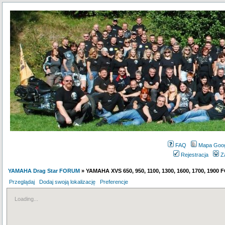
FAQ
Mapa Goo
Rejestracja
Z
YAMAHA Drag Star FORUM
» YAMAHA XVS 650, 950, 1100, 1300, 1600, 1700, 1900
Przeglądaj
Dodaj swoją lokalizację
Preferencje
Loading...