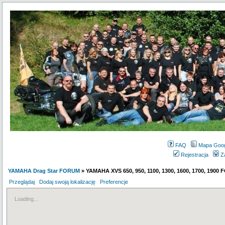
FAQ
Mapa Goo
Rejestracja
Z
YAMAHA Drag Star FORUM
» YAMAHA XVS 650, 950, 1100, 1300, 1600, 1700, 1900
Przeglądaj
Dodaj swoją lokalizację
Preferencje
Loading...