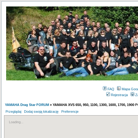
FAQ
Mapa Goo
Rejestracja
Z
YAMAHA Drag Star FORUM
» YAMAHA XVS 650, 950, 1100, 1300, 1600, 1700, 1900
Przeglądaj
Dodaj swoją lokalizację
Preferencje
Loading...