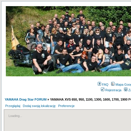
FAQ
Mapa Goo
Rejestracja
Z
YAMAHA Drag Star FORUM
» YAMAHA XVS 650, 950, 1100, 1300, 1600, 1700, 1900
Przeglądaj
Dodaj swoją lokalizację
Preferencje
Loading...