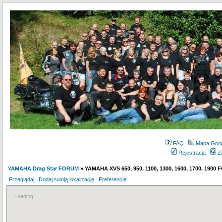
FAQ
Mapa Goo
Rejestracja
Z
YAMAHA Drag Star FORUM
» YAMAHA XVS 650, 950, 1100, 1300, 1600, 1700, 1900
Przeglądaj
Dodaj swoją lokalizację
Preferencje
Loading...