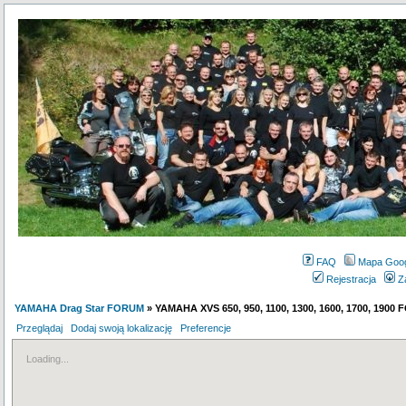
FAQ
Mapa Goo
Rejestracja
Z
YAMAHA Drag Star FORUM
» YAMAHA XVS 650, 950, 1100, 1300, 1600, 1700, 1900
Przeglądaj
Dodaj swoją lokalizację
Preferencje
Loading...