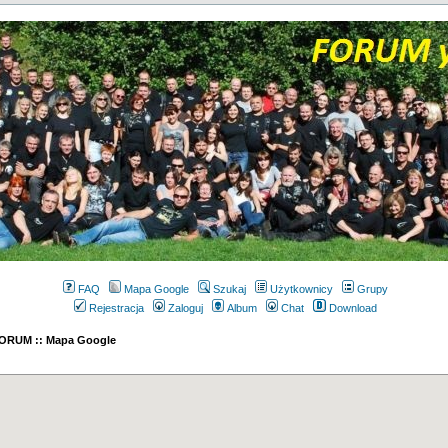
FAQ
Mapa Google
Szukaj
Użytkownicy
Grupy
Rejestracja
Zaloguj
Album
Chat
Download
 FORUM :: Mapa Google