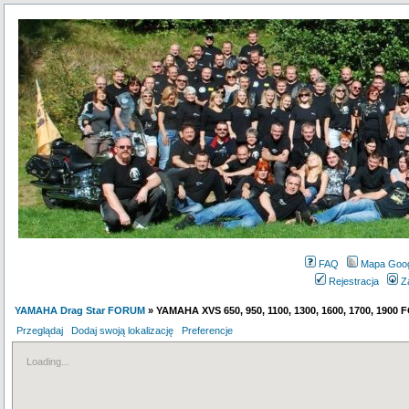
FAQ
Mapa Goo
Rejestracja
Z
YAMAHA Drag Star FORUM
» YAMAHA XVS 650, 950, 1100, 1300, 1600, 1700, 1900
Przeglądaj
Dodaj swoją lokalizację
Preferencje
Loading...