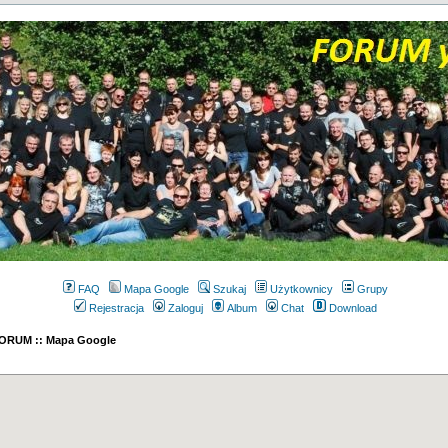
FAQ
Mapa Google
Szukaj
Użytkownicy
Grupy
Rejestracja
Zaloguj
Album
Chat
Download
 FORUM :: Mapa Google