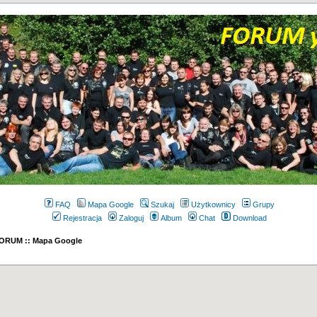
FAQ
Mapa Google
Szukaj
Użytkownicy
Grupy
Rejestracja
Zaloguj
Album
Chat
Download
 FORUM :: Mapa Google