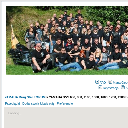
FAQ
Mapa Goo
Rejestracja
Z
YAMAHA Drag Star FORUM
» YAMAHA XVS 650, 950, 1100, 1300, 1600, 1700, 1900
Przeglądaj
Dodaj swoją lokalizację
Preferencje
Loading...