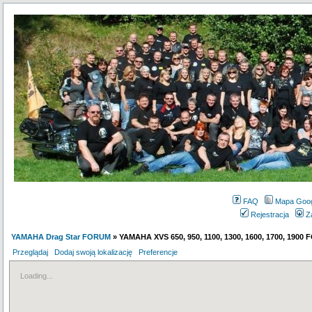
FAQ
Mapa Goo
Rejestracja
Z
YAMAHA Drag Star FORUM
» YAMAHA XVS 650, 950, 1100, 1300, 1600, 1700, 1900
Przeglądaj
Dodaj swoją lokalizację
Preferencje
Loading...