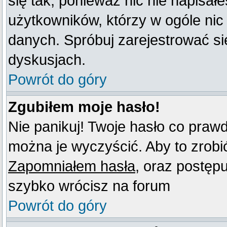
się tak, ponieważ nic nie napisał
użytkowników, którzy w ogóle nic
danych. Spróbuj zarejestrować s
dyskusjach.
Powrót do góry
Zgubiłem moje hasło!
Nie panikuj! Twoje hasło co praw
można je wyczyścić. Aby to zrobić 
Zapomniałem hasła
, oraz postęp
szybko wrócisz na forum
Powrót do góry