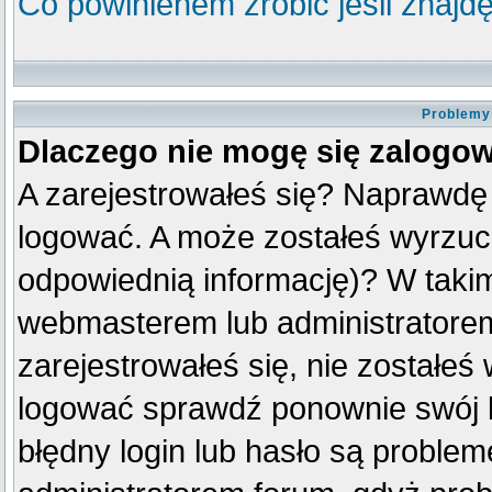
Co powinienem zrobić jeśli znajdę
Problemy 
Dlaczego nie mogę się zalogo
A zarejestrowałeś się? Naprawdę
logować. A może zostałeś wyrzuco
odpowiednią informację)? W taki
webmasterem lub administratorem
zarejestrowałeś się, nie zostałeś
logować sprawdź ponownie swój lo
błędny login lub hasło są problemem