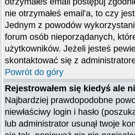
otrzymałeś email postępuj zgodnie
nie otrzymałeś email'a, to czy je
Jednym z powodów wykorzystania 
forum osób nieporządanych, któr
użytkowników. Jeżeli jesteś pewi
skontaktować się z administrator
Powrót do góry
Rejestrowałem się kiedyś ale n
Najbardziej prawdopodobne powod
niewłaściwy login i hasło (poszukaj
lub administrator usunął twoje k