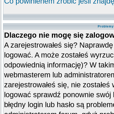
Co powinienem zrobić jeśli znajdę
Problemy 
Dlaczego nie mogę się zalogo
A zarejestrowałeś się? Naprawdę
logować. A może zostałeś wyrzuco
odpowiednią informację)? W taki
webmasterem lub administratorem
zarejestrowałeś się, nie zostałeś
logować sprawdź ponownie swój lo
błędny login lub hasło są problemem