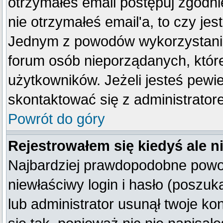
otrzymałeś email postępuj zgodnie
nie otrzymałeś email'a, to czy je
Jednym z powodów wykorzystania 
forum osób nieporządanych, któr
użytkowników. Jeżeli jesteś pewi
skontaktować się z administrator
Powrót do góry
Rejestrowałem się kiedyś ale n
Najbardziej prawdopodobne powod
niewłaściwy login i hasło (poszukaj
lub administrator usunął twoje k