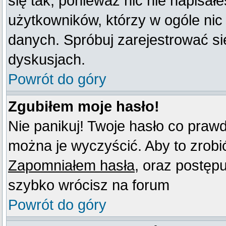
się tak, ponieważ nic nie napisał
użytkowników, którzy w ogóle nic
danych. Spróbuj zarejestrować s
dyskusjach.
Powrót do góry
Zgubiłem moje hasło!
Nie panikuj! Twoje hasło co praw
można je wyczyścić. Aby to zrobić 
Zapomniałem hasła
, oraz postęp
szybko wrócisz na forum
Powrót do góry