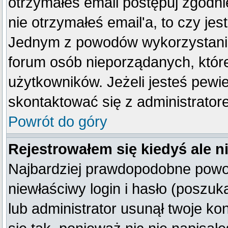
otrzymałeś email postępuj zgodnie
nie otrzymałeś email'a, to czy je
Jednym z powodów wykorzystania 
forum osób nieporządanych, któr
użytkowników. Jeżeli jesteś pewi
skontaktować się z administrator
Powrót do góry
Rejestrowałem się kiedyś ale n
Najbardziej prawdopodobne powod
niewłaściwy login i hasło (poszukaj
lub administrator usunął twoje k