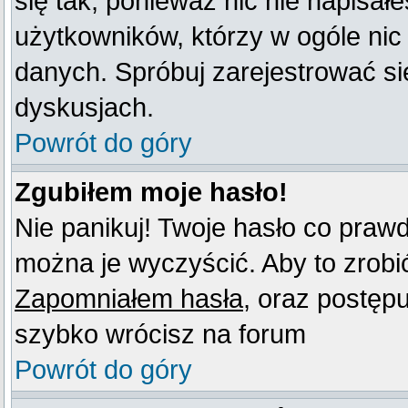
się tak, ponieważ nic nie napisał
użytkowników, którzy w ogóle nic
danych. Spróbuj zarejestrować s
dyskusjach.
Powrót do góry
Zgubiłem moje hasło!
Nie panikuj! Twoje hasło co praw
można je wyczyścić. Aby to zrobić 
Zapomniałem hasła
, oraz postęp
szybko wrócisz na forum
Powrót do góry