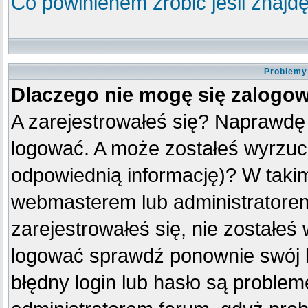
Co powinienem zrobić jeśli znajdę
Problemy 
Dlaczego nie mogę się zalogo
A zarejestrowałeś się? Naprawdę
logować. A może zostałeś wyrzuco
odpowiednią informację)? W taki
webmasterem lub administratorem
zarejestrowałeś się, nie zostałeś
logować sprawdź ponownie swój lo
błędny login lub hasło są problemem