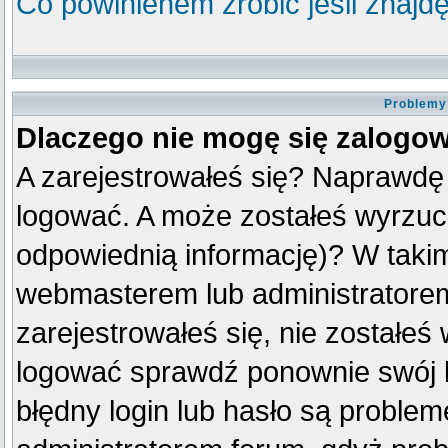
Co powinienem zrobić jeśli znajdę
Problemy 
Dlaczego nie mogę się zalogo
A zarejestrowałeś się? Naprawdę
logować. A może zostałeś wyrzuco
odpowiednią informację)? W taki
webmasterem lub administratorem
zarejestrowałeś się, nie zostałeś
logować sprawdź ponownie swój lo
błędny login lub hasło są problemem