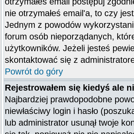
otrzymałeś email postępuj zgodnie
nie otrzymałeś email'a, to czy je
Jednym z powodów wykorzystania 
forum osób nieporządanych, któr
użytkowników. Jeżeli jesteś pewi
skontaktować się z administrator
Powrót do góry
Rejestrowałem się kiedyś ale n
Najbardziej prawdopodobne powod
niewłaściwy login i hasło (poszukaj
lub administrator usunął twoje k