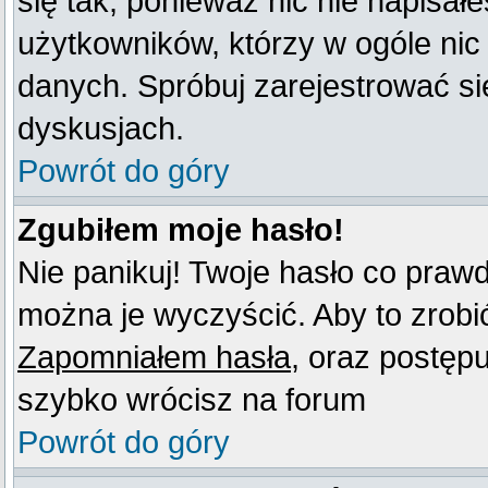
się tak, ponieważ nic nie napisał
użytkowników, którzy w ogóle nic
danych. Spróbuj zarejestrować s
dyskusjach.
Powrót do góry
Zgubiłem moje hasło!
Nie panikuj! Twoje hasło co praw
można je wyczyścić. Aby to zrobić 
Zapomniałem hasła
, oraz postęp
szybko wrócisz na forum
Powrót do góry