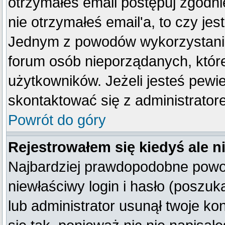
otrzymałeś email postępuj zgodnie
nie otrzymałeś email'a, to czy je
Jednym z powodów wykorzystania 
forum osób nieporządanych, któr
użytkowników. Jeżeli jesteś pewi
skontaktować się z administrator
Powrót do góry
Rejestrowałem się kiedyś ale n
Najbardziej prawdopodobne powod
niewłaściwy login i hasło (poszukaj
lub administrator usunął twoje k