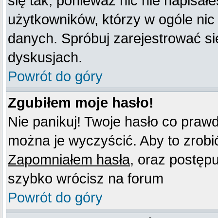
się tak, ponieważ nic nie napisał
użytkowników, którzy w ogóle nic
danych. Spróbuj zarejestrować s
dyskusjach.
Powrót do góry
Zgubiłem moje hasło!
Nie panikuj! Twoje hasło co praw
można je wyczyścić. Aby to zrobić 
Zapomniałem hasła
, oraz postęp
szybko wrócisz na forum
Powrót do góry