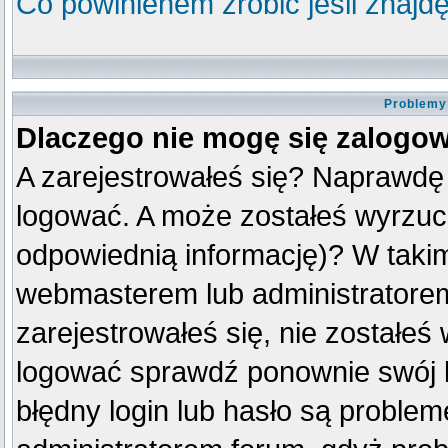
Co powinienem zrobić jeśli znajdę
Problemy 
Dlaczego nie mogę się zalogo
A zarejestrowałeś się? Naprawdę
logować. A może zostałeś wyrzuco
odpowiednią informację)? W taki
webmasterem lub administratorem
zarejestrowałeś się, nie zostałeś
logować sprawdź ponownie swój lo
błędny login lub hasło są problemem