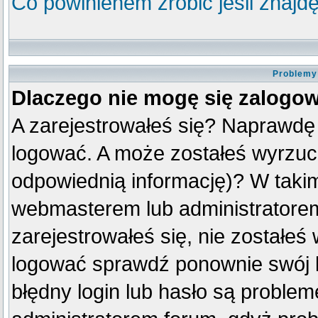
Co powinienem zrobić jeśli znajdę
Problemy 
Dlaczego nie mogę się zalogo
A zarejestrowałeś się? Naprawdę
logować. A może zostałeś wyrzuco
odpowiednią informację)? W taki
webmasterem lub administratorem
zarejestrowałeś się, nie zostałeś
logować sprawdź ponownie swój lo
błędny login lub hasło są problemem