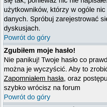
się tak, ponieważ nic nie napisał
użytkowników, którzy w ogóle nic
danych. Spróbuj zarejestrować s
dyskusjach.
Powrót do góry
Zgubiłem moje hasło!
Nie panikuj! Twoje hasło co praw
można je wyczyścić. Aby to zrobić 
Zapomniałem hasła
, oraz postęp
szybko wrócisz na forum
Powrót do góry