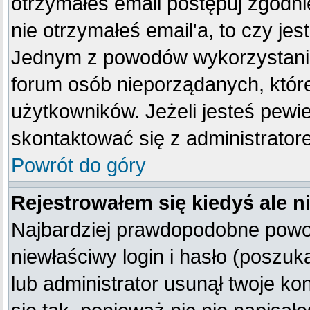
otrzymałeś email postępuj zgodnie
nie otrzymałeś email'a, to czy je
Jednym z powodów wykorzystania 
forum osób nieporządanych, któr
użytkowników. Jeżeli jesteś pewi
skontaktować się z administrator
Powrót do góry
Rejestrowałem się kiedyś ale n
Najbardziej prawdopodobne powod
niewłaściwy login i hasło (poszukaj
lub administrator usunął twoje k