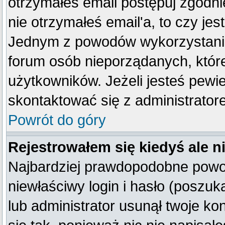
otrzymałeś email postępuj zgodnie
nie otrzymałeś email'a, to czy je
Jednym z powodów wykorzystania 
forum osób nieporządanych, któr
użytkowników. Jeżeli jesteś pewi
skontaktować się z administrator
Powrót do góry
Rejestrowałem się kiedyś ale n
Najbardziej prawdopodobne powod
niewłaściwy login i hasło (poszukaj
lub administrator usunął twoje k