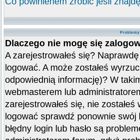
Co powinienem zrobić jeśli znajdę
Problemy 
Dlaczego nie mogę się zalogo
A zarejestrowałeś się? Naprawdę
logować. A może zostałeś wyrzuco
odpowiednią informację)? W taki
webmasterem lub administratorem
zarejestrowałeś się, nie zostałeś
logować sprawdź ponownie swój lo
błędny login lub hasło są problemem