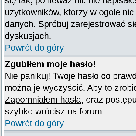
się tak, ponieważ nic nie napisał
użytkowników, którzy w ogóle nic
danych. Spróbuj zarejestrować s
dyskusjach.
Powrót do góry
Zgubiłem moje hasło!
Nie panikuj! Twoje hasło co praw
można je wyczyścić. Aby to zrobić 
Zapomniałem hasła
, oraz postęp
szybko wrócisz na forum
Powrót do góry