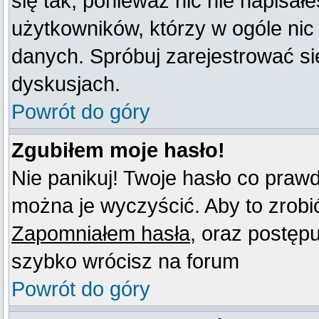
się tak, ponieważ nic nie napisał
użytkowników, którzy w ogóle nic
danych. Spróbuj zarejestrować s
dyskusjach.
Powrót do góry
Zgubiłem moje hasło!
Nie panikuj! Twoje hasło co praw
można je wyczyścić. Aby to zrobić 
Zapomniałem hasła
, oraz postęp
szybko wrócisz na forum
Powrót do góry