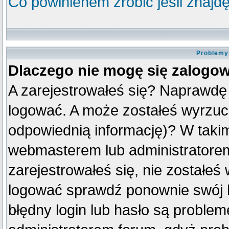
Co powinienem zrobić jeśli znajdę
Problemy 
Dlaczego nie mogę się zalogo
A zarejestrowałeś się? Naprawdę
logować. A może zostałeś wyrzuco
odpowiednią informację)? W taki
webmasterem lub administratorem
zarejestrowałeś się, nie zostałeś
logować sprawdź ponownie swój lo
błędny login lub hasło są problemem