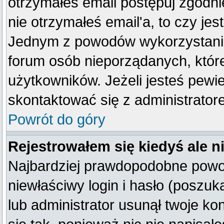
otrzymałeś email postępuj zgodnie
nie otrzymałeś email'a, to czy je
Jednym z powodów wykorzystania 
forum osób nieporządanych, któr
użytkowników. Jeżeli jesteś pewi
skontaktować się z administrator
Powrót do góry
Rejestrowałem się kiedyś ale n
Najbardziej prawdopodobne powod
niewłaściwy login i hasło (poszukaj
lub administrator usunął twoje k