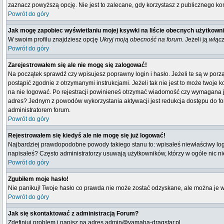
zaznacz powyższą opcję. Nie jest to zalecane, gdy korzystasz z publicznego komp
Powrót do góry
Jak mogę zapobiec wyświetlaniu mojej ksywki na liście obecnych użytkown
W swoim profilu znajdziesz opcję
Ukryj moją obecność na forum
. Jeżeli ją
włąc
Powrót do góry
Zarejestrowałem się ale nie mogę się zalogować!
Na początek sprawdź czy wpisujesz poprawny login i hasło. Jeżeli te są w por
postąpić zgodnie z otrzymanymi instrukcjami. Jeżeli tak nie jest to może twoj
na nie logować. Po rejestracji powinieneś otrzymać wiadomość czy wymagana jest
adres? Jednym z powodów wykorzystania aktywacji jest redukcja dostępu do fo
administratorem forum.
Powrót do góry
Rejestrowałem się kiedyś ale nie mogę się już logować!
Najbardziej prawdopodobne powody takiego stanu to: wpisałeś niewłaściwy login i
napisałeś? Często administratorzy usuwają użytkowników, którzy w ogóle nic n
Powrót do góry
Zgubiłem moje hasło!
Nie panikuj! Twoje hasło co prawda nie może zostać odzyskane, ale można je wyc
Powrót do góry
Jak się skontaktować z administracją Forum?
Zdefiniuj problem i napisz na adres admin@yamaha-dragstar.pl