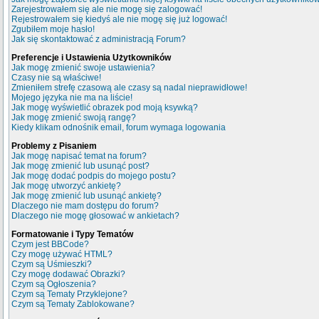
Zarejestrowałem się ale nie mogę się zalogować!
Rejestrowałem się kiedyś ale nie mogę się już logować!
Zgubiłem moje hasło!
Jak się skontaktować z administracją Forum?
Preferencje i Ustawienia Użytkowników
Jak mogę zmienić swoje ustawienia?
Czasy nie są właściwe!
Zmieniłem strefę czasową ale czasy są nadal nieprawidłowe!
Mojego języka nie ma na liście!
Jak mogę wyświetlić obrazek pod moją ksywką?
Jak mogę zmienić swoją rangę?
Kiedy klikam odnośnik email, forum wymaga logowania
Problemy z Pisaniem
Jak mogę napisać temat na forum?
Jak mogę zmienić lub usunąć post?
Jak mogę dodać podpis do mojego postu?
Jak mogę utworzyć ankietę?
Jak mogę zmienić lub usunąć ankietę?
Dlaczego nie mam dostępu do forum?
Dlaczego nie mogę głosować w ankietach?
Formatowanie i Typy Tematów
Czym jest BBCode?
Czy mogę używać HTML?
Czym są Uśmieszki?
Czy mogę dodawać Obrazki?
Czym są Ogłoszenia?
Czym są Tematy Przyklejone?
Czym są Tematy Zablokowane?