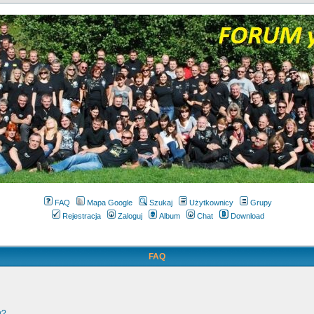
FAQ
Mapa Google
Szukaj
Użytkownicy
Grupy
Rejestracja
Zaloguj
Album
Chat
Download
FAQ
w?