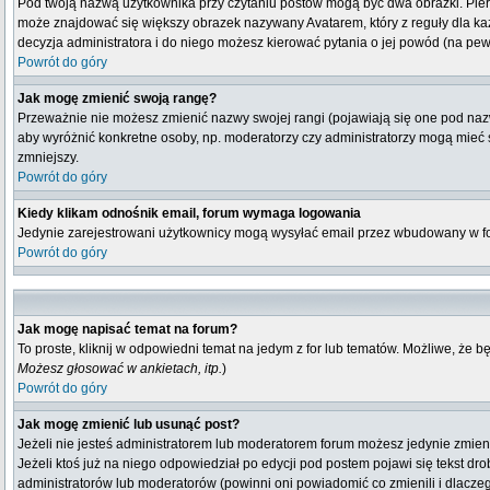
Pod twoją nazwą użytkownika przy czytaniu postów mogą być dwa obrazki. Pierw
może znajdować się większy obrazek nazywany Avatarem, który z reguły dla każdeg
decyzja administratora i do niego możesz kierować pytania o jej powód (na pew
Powrót do góry
Jak mogę zmienić swoją rangę?
Przeważnie nie możesz zmienić nazwy swojej rangi (pojawiają się one pod nazwą
aby wyróżnić konkretne osoby, np. moderatorzy czy administratorzy mogą mieć s
zmniejszy.
Powrót do góry
Kiedy klikam odnośnik email, forum wymaga logowania
Jedynie zarejestrowani użytkownicy mogą wysyłać email przez wbudowany w fo
Powrót do góry
Jak mogę napisać temat na forum?
To proste, kliknij w odpowiedni temat na jedym z for lub tematów. Możliwe, że 
Możesz głosować w ankietach, itp.
)
Powrót do góry
Jak mogę zmienić lub usunąć post?
Jeżeli nie jesteś administratorem lub moderatorem forum możesz jedynie zmienia
Jeżeli ktoś już na niego odpowiedział po edycji pod postem pojawi się tekst drob
administratorów lub moderatorów (powinni oni powiadomić co zmienili i dlaczeg