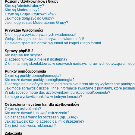
Poziomy Użytkowników i Grupy
Kim są Administratorzy?
Kim są Moderatorzy?
Czym są Grupy Użytkowników?
Jak mogę dołączyć do Grupy?
Jak mogę zostać Moderatorem Grupy?
Prywatne Wiadomości
Nie mogę wysyłać prywatnych wiadomości!
Wciąż dostaję niechciane prywatne wiadomości!
Dostałem spam lub obraźliwy email od kogoś z tego forum!
Sprawy phpBB 2
Kto napisał ten skrypt?
Dlaczego funkcja X nie jest dostępna?
Z kim mam się skontaktować w sprawach nadużyć i prawnych dotyczących tego
Punkty pomógł/pomogła
Czym są punkty pomógł/pomogła?
Kto może dawać punkty pomógł/pomogła?
Dlaczego na niektórych forach pod moim avatarem nie są wyświetlane punkty
Jak mogę sprawdzić liczbę i inne informacje związane z punktami, które posiada
W jaki sposób mogę dać użytkownikowi punkt pomógł/pomogła?
Ile mogę wystawić punktów w jednym temacie?
Ostrzeżenia - system kar dla użytkowników
Czym są ostrzeżenia?
Kto może dawać i usuwać ostrzeżenia?
Co oznaczają wartości ostrzeżeń (np. 1/3/6)?
Jak sprawdzić kto i dlaczego dał mi ostrzeżenie?
Czy jest możliwość reklamacji?
Załączniki