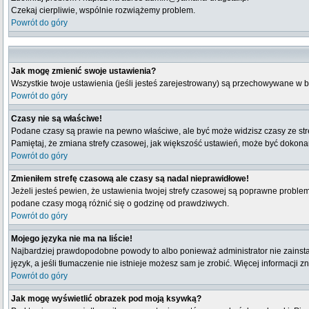
Czekaj cierpliwie, wspólnie rozwiążemy problem.
Powrót do góry
Jak mogę zmienić swoje ustawienia?
Wszystkie twoje ustawienia (jeśli jesteś zarejestrowany) są przechowywane w b
Powrót do góry
Czasy nie są właściwe!
Podane czasy są prawie na pewno właściwe, ale być może widzisz czasy ze strefy
Pamiętaj, że zmiana strefy czasowej, jak większość ustawień, może być dokonana
Powrót do góry
Zmieniłem strefę czasową ale czasy są nadal nieprawidłowe!
Jeżeli jesteś pewien, że ustawienia twojej strefy czasowej są poprawne probl
podane czasy mogą różnić się o godzinę od prawdziwych.
Powrót do góry
Mojego języka nie ma na liście!
Najbardziej prawdopodobne powody to albo ponieważ administrator nie zainstal
język, a jeśli tłumaczenie nie istnieje możesz sam je zrobić. Więcej informacji 
Powrót do góry
Jak mogę wyświetlić obrazek pod moją ksywką?