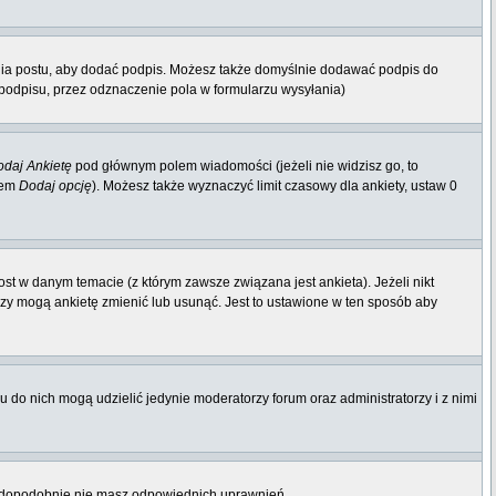
nia postu, aby dodać podpis. Możesz także domyślnie dodawać podpis do
odpisu, przez odznaczenie pola w formularzu wysyłania)
daj Ankietę
pod głównym polem wiadomości (jeżeli nie widzisz go, to
iem
Dodaj opcję
). Możesz także wyznaczyć limit czasowy dla ankiety, ustaw 0
st w danym temacie (z którym zawsze związana jest ankieta). Jeżeli nikt
orzy mogą ankietę zmienić lub usunąć. Jest to ustawione w ten sposób aby
 do nich mogą udzielić jedynie moderatorzy forum oraz administratorzy i z nimi
rawdopodobnie nie masz odpowiednich uprawnień.