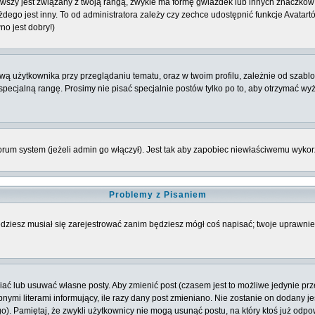
szy jest związany z twoją rangą, zwykle ma formę gwiazdek lub innych znaczków 
o jest inny. To od administratora zależy czy zechce udostępnić funkcje Avatartów i
no jest dobry!)
 użytkownika przy przeglądaniu tematu, oraz w twoim profilu, zależnie od szablon
pecjalną rangę. Prosimy nie pisać specjalnie postów tylko po to, aby otrzymać wy
rum system (jeżeli admin go włączył). Jest tak aby zapobiec niewłaściwemu wyk
Problemy z Pisaniem
będziesz musiał się zarejestrować zanim będziesz mógł coś napisać; twoje uprawnien
ć lub usuwać własne posty. Aby zmienić post (czasem jest to możliwe jedynie przez
nymi literami informujący, ile razy dany post zmieniano. Nie zostanie on dodany jeś
o). Pamiętaj, że zwykli użytkownicy nie mogą usunąć postu, na który ktoś już odpo