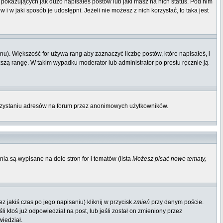
pokazujących jak dużo napisałeś postów lub jaki masz na nich status. Pod nim
 w jaki sposób je udostępni. Jeżeli nie możesz z nich korzystać, to taka jest
u). Większość for używa rang aby zaznaczyć liczbę postów, które napisałeś, i
ższą rangę. W takim wypadku moderator lub administrator po prostu ręcznie ją
orzystaniu adresów na forum przez anonimowych użytkowników.
ia są wypisane na dole stron for i tematów (lista
Możesz pisać nowe tematy,
 jakiś czas po jego napisaniu) kliknij w przycisk
zmień
przy danym poście.
li ktoś już odpowiedział na post, lub jeśli został on zmieniony przez
wiedział.