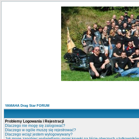
YAMAHA Drag Star FORUM
Problemy Logowania i Rejestracji
Dlaczego nie mogę się zalogować?
Dlaczego w ogóle muszę się rejestrować?
Dlaczego wciąż jestem wylogowywany?
Jak mogę zapobiec wyświetlaniu mojej ksywki na liście obecnych użytkownikó