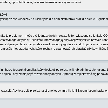
utera, np. w bibliotece, kawiarni internetowej czy na uczelni.
ików?
zysz
będziesz widoczny na liście tylko dla administratorów oraz dla siebie. Będziesz
ządku to problemem może być jedna z dwóch rzeczy. Jeżeli włączone są funkcje CO
e konto wymaga aktywacji? Niektóre fora wymagają aktywacji wszystkich nowych kon
 aktywacja. Jeżeli otrzymałeś email postępuj zgodnie z instrukcjami w nim zawarty
rum osób nieporządanych, które zechcą je spamować lub obrażać użytkowników. Jeż
 hasło (poszukaj email'a, który dostałeś po rejestracji) lub administrator usunął 
ie napisali aby zmniejszyć rozmiar bazy danych. Spróbuj zarejestrować się ponown
zyścić. Aby to zrobić przejdź na stronę logowania i kliknij
Zapomniałem hasła
, o