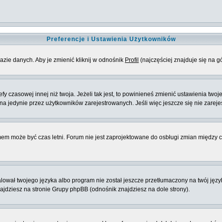
Preferencje i Ustawienia Użytkowników
azie danych. Aby je zmienić kliknij w odnośnik
Profil
(najczęściej znajduje się na g
 czasowej innej niż twoja. Jeżeli tak jest, to powinieneś zmienić ustawienia twoj
 jedynie przez użytkowników zarejestrowanych. Jeśli więc jeszcze się nie zarejest
emem może być czas letni. Forum nie jest zaprojektowane do osbługi zmian między
ował twojego języka albo program nie został jeszcze przetłumaczony na twój język
znajdziesz na stronie Grupy phpBB (odnośnik znajdziesz na dole strony).