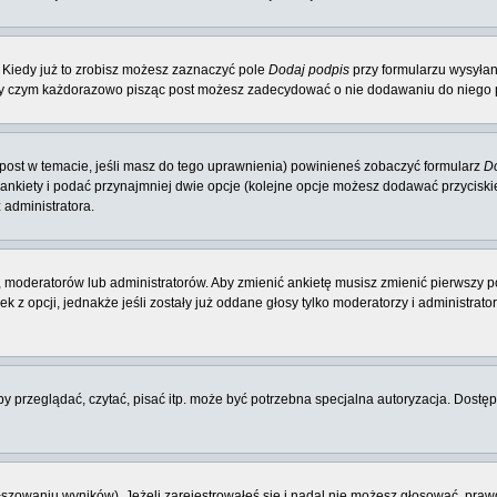
 Kiedy już to zrobisz możesz zaznaczyć pole
Dodaj podpis
przy formularzu wysyła
zy czym każdorazowo pisząc post możesz zadecydować o nie dodawaniu do niego p
y post w temacie, jeśli masz do tego uprawnienia) powinieneś zobaczyć formularz
Do
 ankiety i podać przynajmniej dwie opcje (kolejne opcje możesz dodawać przycisk
 administratora.
 moderatorów lub administratorów. Aby zmienić ankietę musisz zmienić pierwszy po
 z opcji, jednakże jeśli zostały już oddane głosy tylko moderatorzy i administrat
 przeglądać, czytać, pisać itp. może być potrzebna specjalna autoryzacja. Dostępu
łszowaniu wyników). Jeżeli zarejestrowałeś się i nadal nie możesz głosować, p