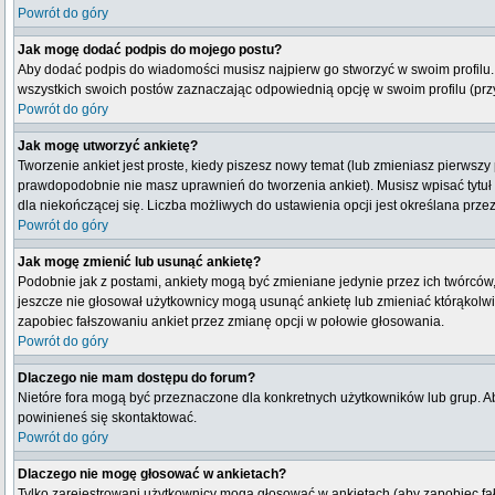
Powrót do góry
Jak mogę dodać podpis do mojego postu?
Aby dodać podpis do wiadomości musisz najpierw go stworzyć w swoim profilu.
wszystkich swoich postów zaznaczając odpowiednią opcję w swoim profilu (pr
Powrót do góry
Jak mogę utworzyć ankietę?
Tworzenie ankiet jest proste, kiedy piszesz nowy temat (lub zmieniasz pierwsz
prawdopodobnie nie masz uprawnień do tworzenia ankiet). Musisz wpisać tytuł
dla niekończącej się. Liczba możliwych do ustawienia opcji jest określana przez
Powrót do góry
Jak mogę zmienić lub usunąć ankietę?
Podobnie jak z postami, ankiety mogą być zmieniane jedynie przez ich twórców,
jeszcze nie głosował użytkownicy mogą usunąć ankietę lub zmieniać którąkolwiek
zapobiec fałszowaniu ankiet przez zmianę opcji w połowie głosowania.
Powrót do góry
Dlaczego nie mam dostępu do forum?
Nietóre fora mogą być przeznaczone dla konkretnych użytkowników lub grup. Aby
powinieneś się skontaktować.
Powrót do góry
Dlaczego nie mogę głosować w ankietach?
Tylko zarejestrowani użytkownicy mogą głosować w ankietach (aby zapobiec fa