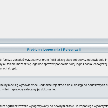
Problemy Logowania i Rejestracji
. A może zostałeś wyrzucony z forum (jeśli tak się stało zobaczysz odpowiednią 
 a i tak nie możesz się logować sprawdź ponownie swój login i hasło. Zazwyczaj to 
racji skryptu.
ować by móc się wypowiedzieć. Jednakże rejestracja da ci dostęp do dodatkowych fu
 chwilę i naprawdę zalecamy jej dokonanie.
rum będziesz zawsze wylogowywany po pewnym czasie. To zapobiega wykorzysta