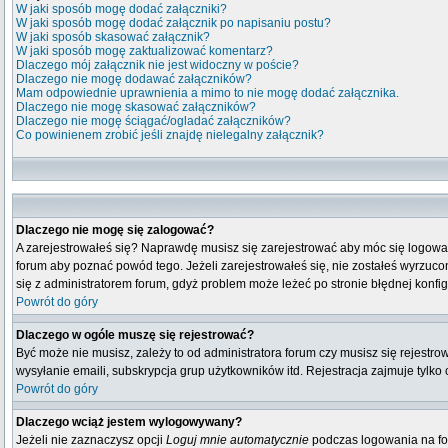
W jaki sposób mogę dodać załączniki?
W jaki sposób mogę dodać załącznik po napisaniu postu?
W jaki sposób skasować załącznik?
W jaki sposób mogę zaktualizować komentarz?
Dlaczego mój załącznik nie jest widoczny w poście?
Dlaczego nie mogę dodawać załączników?
Mam odpowiednie uprawnienia a mimo to nie mogę dodać załącznika.
Dlaczego nie mogę skasować załączników?
Dlaczego nie mogę ściągać/ogladać załączników?
Co powinienem zrobić jeśli znajdę nielegalny załącznik?
Dlaczego nie mogę się zalogować?
A zarejestrowałeś się? Naprawdę musisz się zarejestrować aby móc się logować
forum aby poznać powód tego. Jeżeli zarejestrowałeś się, nie zostałeś wyrzucony
się z administratorem forum, gdyż problem może leżeć po stronie błędnej konfigu
Powrót do góry
Dlaczego w ogóle muszę się rejestrować?
Być może nie musisz, zależy to od administratora forum czy musisz się rejestr
wysyłanie emaili, subskrypcja grup użytkowników itd. Rejestracja zajmuje tylko
Powrót do góry
Dlaczego wciąż jestem wylogowywany?
Jeżeli nie zaznaczysz opcji
Loguj mnie automatycznie
podczas logowania na fo