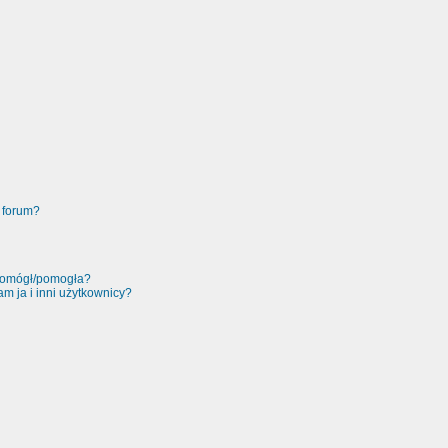
 forum?
 pomógł/pomogła?
m ja i inni użytkownicy?