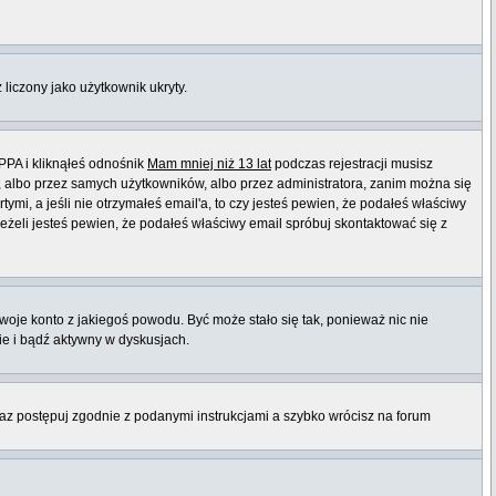
 liczony jako użytkownik ukryty.
PPA i kliknąłeś odnośnik
Mam mniej niż 13 lat
podczas rejestracji musisz
t, albo przez samych użytkowników, albo przez administratora, zanim można się
mi, a jeśli nie otrzymałeś email'a, to czy jesteś pewien, że podałeś właściwy
eli jesteś pewien, że podałeś właściwy email spróbuj skontaktować się z
twoje konto z jakiegoś powodu. Być może stało się tak, ponieważ nic nie
ie i bądź aktywny w dyskusjach.
raz postępuj zgodnie z podanymi instrukcjami a szybko wrócisz na forum