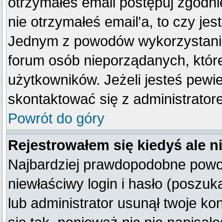
otrzymałeś email postępuj zgodnie
nie otrzymałeś email'a, to czy je
Jednym z powodów wykorzystania 
forum osób nieporządanych, któr
użytkowników. Jeżeli jesteś pewi
skontaktować się z administrator
Powrót do góry
Rejestrowałem się kiedyś ale n
Najbardziej prawdopodobne powod
niewłaściwy login i hasło (poszukaj
lub administrator usunął twoje k