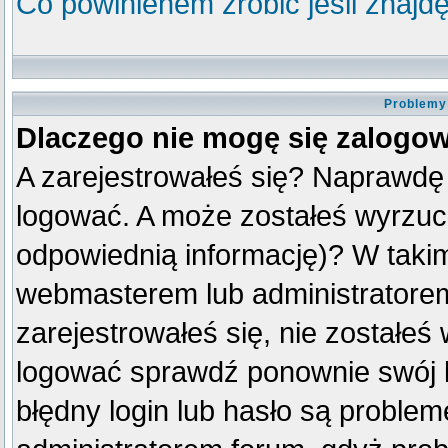
Co powinienem zrobić jeśli znajdę
Problemy 
Dlaczego nie mogę się zalogo
A zarejestrowałeś się? Naprawdę
logować. A może zostałeś wyrzuco
odpowiednią informację)? W taki
webmasterem lub administratorem
zarejestrowałeś się, nie zostałeś
logować sprawdź ponownie swój lo
błędny login lub hasło są problemem