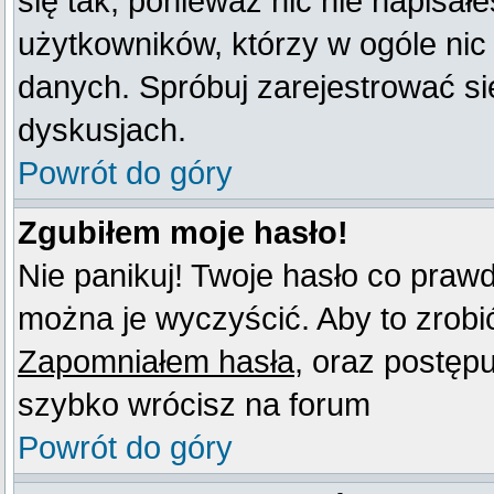
się tak, ponieważ nic nie napisał
użytkowników, którzy w ogóle nic
danych. Spróbuj zarejestrować s
dyskusjach.
Powrót do góry
Zgubiłem moje hasło!
Nie panikuj! Twoje hasło co praw
można je wyczyścić. Aby to zrobić 
Zapomniałem hasła
, oraz postęp
szybko wrócisz na forum
Powrót do góry