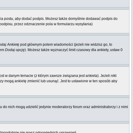
nia postu, aby dodać podpis. Możesz także domyślnie dodawać podpis do
odpisu, przez odznaczenie pola w formularzu wysyłania)
daj Ankietę
pod głównym polem wiadomości (jeżeli nie widzisz go, to
iem
Dodaj opcję
). Możesz także wyznaczyć limit czasowy dla ankiety, ustaw 0
st w danym temacie (z którym zawsze związana jest ankieta). Jeżeli nikt
orzy mogą ankietę zmienić lub usunąć. Jest to ustawione w ten sposób aby
 do nich mogą udzielić jedynie moderatorzy forum oraz administratorzy i z nimi
rawdopodobnie nie masz odpowiednich uprawnień.