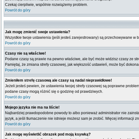
Czekaj cierpliwie, wspólnie rozwiążemy problem.
Powrót do góry
Jak mogę zmienić swoje ustawienia?
Wszystkie twoje ustawienia (jeśli jesteś zarejestrowany) są przechowywane w b
Powrót do góry
Czasy nie są właściwe!
Podane czasy są prawie na pewno właściwe, ale być może widzisz czasy ze strefy
Pamiętaj, że zmiana strefy czasowej, jak większość ustawień, może być dokonana
Powrót do góry
Zmieniłem strefę czasową ale czasy są nadal nieprawidłowe!
Jeżeli jesteś pewien, że ustawienia twojej strefy czasowej są poprawne probl
podane czasy mogą różnić się o godzinę od prawdziwych.
Powrót do góry
Mojego języka nie ma na liście!
Najbardziej prawdopodobne powody to albo ponieważ administrator nie zainstal
język, a jeśli tłumaczenie nie istnieje możesz sam je zrobić. Więcej informacji 
Powrót do góry
Jak mogę wyświetlić obrazek pod moją ksywką?