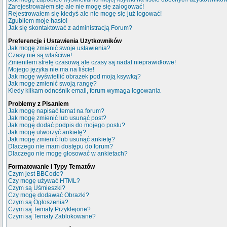
Zarejestrowałem się ale nie mogę się zalogować!
Rejestrowałem się kiedyś ale nie mogę się już logować!
Zgubiłem moje hasło!
Jak się skontaktować z administracją Forum?
Preferencje i Ustawienia Użytkowników
Jak mogę zmienić swoje ustawienia?
Czasy nie są właściwe!
Zmieniłem strefę czasową ale czasy są nadal nieprawidłowe!
Mojego języka nie ma na liście!
Jak mogę wyświetlić obrazek pod moją ksywką?
Jak mogę zmienić swoją rangę?
Kiedy klikam odnośnik email, forum wymaga logowania
Problemy z Pisaniem
Jak mogę napisać temat na forum?
Jak mogę zmienić lub usunąć post?
Jak mogę dodać podpis do mojego postu?
Jak mogę utworzyć ankietę?
Jak mogę zmienić lub usunąć ankietę?
Dlaczego nie mam dostępu do forum?
Dlaczego nie mogę głosować w ankietach?
Formatowanie i Typy Tematów
Czym jest BBCode?
Czy mogę używać HTML?
Czym są Uśmieszki?
Czy mogę dodawać Obrazki?
Czym są Ogłoszenia?
Czym są Tematy Przyklejone?
Czym są Tematy Zablokowane?