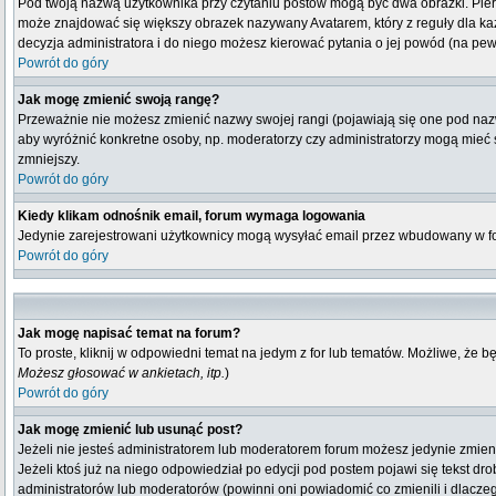
Pod twoją nazwą użytkownika przy czytaniu postów mogą być dwa obrazki. Pierw
może znajdować się większy obrazek nazywany Avatarem, który z reguły dla każdeg
decyzja administratora i do niego możesz kierować pytania o jej powód (na pew
Powrót do góry
Jak mogę zmienić swoją rangę?
Przeważnie nie możesz zmienić nazwy swojej rangi (pojawiają się one pod nazwą
aby wyróżnić konkretne osoby, np. moderatorzy czy administratorzy mogą mieć s
zmniejszy.
Powrót do góry
Kiedy klikam odnośnik email, forum wymaga logowania
Jedynie zarejestrowani użytkownicy mogą wysyłać email przez wbudowany w fo
Powrót do góry
Jak mogę napisać temat na forum?
To proste, kliknij w odpowiedni temat na jedym z for lub tematów. Możliwe, że 
Możesz głosować w ankietach, itp.
)
Powrót do góry
Jak mogę zmienić lub usunąć post?
Jeżeli nie jesteś administratorem lub moderatorem forum możesz jedynie zmienia
Jeżeli ktoś już na niego odpowiedział po edycji pod postem pojawi się tekst drob
administratorów lub moderatorów (powinni oni powiadomić co zmienili i dlaczeg