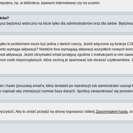
utera, np. w bibliotece, kawiarni internetowej czy na uczelni.
ików?
zysz
będziesz widoczny na liście tylko dla administratorów oraz dla siebie. Będziesz
ządku to problemem może być jedna z dwóch rzeczy. Jeżeli włączone są funkcje CO
e konto wymaga aktywacji? Niektóre fora wymagają aktywacji wszystkich nowych kon
 aktywacja. Jeżeli otrzymałeś email postępuj zgodnie z instrukcjami w nim zawarty
rum osób nieporządanych, które zechcą je spamować lub obrażać użytkowników. Jeż
 hasło (poszukaj email'a, który dostałeś po rejestracji) lub administrator usunął 
ie napisali aby zmniejszyć rozmiar bazy danych. Spróbuj zarejestrować się ponown
zyścić. Aby to zrobić przejdź na stronę logowania i kliknij
Zapomniałem hasła
, o