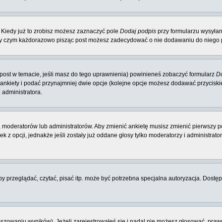
 Kiedy już to zrobisz możesz zaznaczyć pole
Dodaj podpis
przy formularzu wysyła
zy czym każdorazowo pisząc post możesz zadecydować o nie dodawaniu do niego p
y post w temacie, jeśli masz do tego uprawnienia) powinieneś zobaczyć formularz
Do
 ankiety i podać przynajmniej dwie opcje (kolejne opcje możesz dodawać przycisk
 administratora.
 moderatorów lub administratorów. Aby zmienić ankietę musisz zmienić pierwszy po
 z opcji, jednakże jeśli zostały już oddane głosy tylko moderatorzy i administrat
 przeglądać, czytać, pisać itp. może być potrzebna specjalna autoryzacja. Dostępu
łszowaniu wyników). Jeżeli zarejestrowałeś się i nadal nie możesz głosować, p