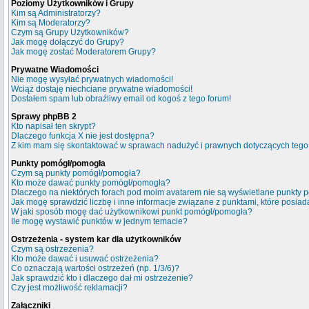
Poziomy Użytkowników i Grupy
Kim są Administratorzy?
Kim są Moderatorzy?
Czym są Grupy Użytkowników?
Jak mogę dołączyć do Grupy?
Jak mogę zostać Moderatorem Grupy?
Prywatne Wiadomości
Nie mogę wysyłać prywatnych wiadomości!
Wciąż dostaję niechciane prywatne wiadomości!
Dostałem spam lub obraźliwy email od kogoś z tego forum!
Sprawy phpBB 2
Kto napisał ten skrypt?
Dlaczego funkcja X nie jest dostępna?
Z kim mam się skontaktować w sprawach nadużyć i prawnych dotyczących tego
Punkty pomógł/pomogła
Czym są punkty pomógł/pomogła?
Kto może dawać punkty pomógł/pomogła?
Dlaczego na niektórych forach pod moim avatarem nie są wyświetlane punkty
Jak mogę sprawdzić liczbę i inne informacje związane z punktami, które posiada
W jaki sposób mogę dać użytkownikowi punkt pomógł/pomogła?
Ile mogę wystawić punktów w jednym temacie?
Ostrzeżenia - system kar dla użytkowników
Czym są ostrzeżenia?
Kto może dawać i usuwać ostrzeżenia?
Co oznaczają wartości ostrzeżeń (np. 1/3/6)?
Jak sprawdzić kto i dlaczego dał mi ostrzeżenie?
Czy jest możliwość reklamacji?
Załączniki