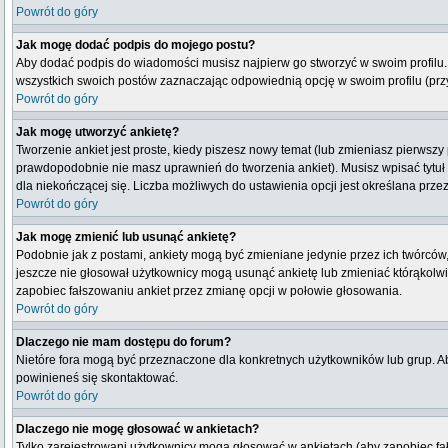
Powrót do góry
Jak mogę dodać podpis do mojego postu?
Aby dodać podpis do wiadomości musisz najpierw go stworzyć w swoim profilu.
wszystkich swoich postów zaznaczając odpowiednią opcję w swoim profilu (pr
Powrót do góry
Jak mogę utworzyć ankietę?
Tworzenie ankiet jest proste, kiedy piszesz nowy temat (lub zmieniasz pierwsz
prawdopodobnie nie masz uprawnień do tworzenia ankiet). Musisz wpisać tytuł
dla niekończącej się. Liczba możliwych do ustawienia opcji jest określana przez
Powrót do góry
Jak mogę zmienić lub usunąć ankietę?
Podobnie jak z postami, ankiety mogą być zmieniane jedynie przez ich twórców,
jeszcze nie głosował użytkownicy mogą usunąć ankietę lub zmieniać którąkolwiek
zapobiec fałszowaniu ankiet przez zmianę opcji w połowie głosowania.
Powrót do góry
Dlaczego nie mam dostępu do forum?
Nietóre fora mogą być przeznaczone dla konkretnych użytkowników lub grup. Aby
powinieneś się skontaktować.
Powrót do góry
Dlaczego nie mogę głosować w ankietach?
Tylko zarejestrowani użytkownicy mogą głosować w ankietach (aby zapobiec fa