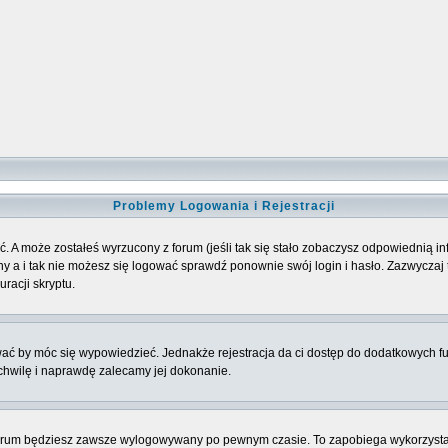
Problemy Logowania i Rejestracji
. A może zostałeś wyrzucony z forum (jeśli tak się stało zobaczysz odpowiednią 
 a i tak nie możesz się logować sprawdź ponownie swój login i hasło. Zazwyczaj to 
racji skryptu.
ować by móc się wypowiedzieć. Jednakże rejestracja da ci dostęp do dodatkowych fu
 chwilę i naprawdę zalecamy jej dokonanie.
rum będziesz zawsze wylogowywany po pewnym czasie. To zapobiega wykorzysta