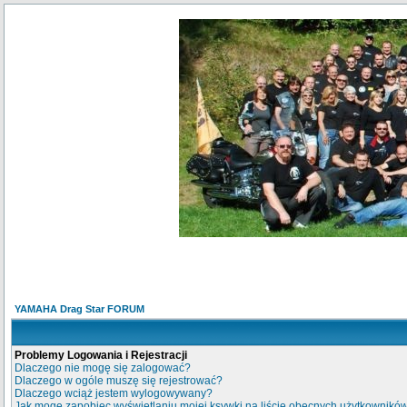
YAMAHA Drag Star FORUM
Problemy Logowania i Rejestracji
Dlaczego nie mogę się zalogować?
Dlaczego w ogóle muszę się rejestrować?
Dlaczego wciąż jestem wylogowywany?
Jak mogę zapobiec wyświetlaniu mojej ksywki na liście obecnych użytkownikó