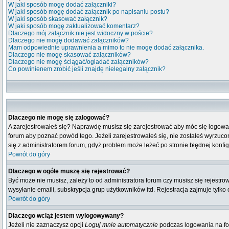
W jaki sposób mogę dodać załączniki?
W jaki sposób mogę dodać załącznik po napisaniu postu?
W jaki sposób skasować załącznik?
W jaki sposób mogę zaktualizować komentarz?
Dlaczego mój załącznik nie jest widoczny w poście?
Dlaczego nie mogę dodawać załączników?
Mam odpowiednie uprawnienia a mimo to nie mogę dodać załącznika.
Dlaczego nie mogę skasować załączników?
Dlaczego nie mogę ściągać/ogladać załączników?
Co powinienem zrobić jeśli znajdę nielegalny załącznik?
Dlaczego nie mogę się zalogować?
A zarejestrowałeś się? Naprawdę musisz się zarejestrować aby móc się logować
forum aby poznać powód tego. Jeżeli zarejestrowałeś się, nie zostałeś wyrzucony
się z administratorem forum, gdyż problem może leżeć po stronie błędnej konfigu
Powrót do góry
Dlaczego w ogóle muszę się rejestrować?
Być może nie musisz, zależy to od administratora forum czy musisz się rejestr
wysyłanie emaili, subskrypcja grup użytkowników itd. Rejestracja zajmuje tylko
Powrót do góry
Dlaczego wciąż jestem wylogowywany?
Jeżeli nie zaznaczysz opcji
Loguj mnie automatycznie
podczas logowania na fo