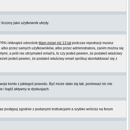
 liczony jako użytkownik ukryty.
PPA i kliknąłeś odnośnik
Mam mniej niż 13 lat
podczas rejestracji musisz
t, albo przez samych użytkowników, albo przez administratora, zanim można się
mi, a jeśli nie otrzymałeś email'a, to czy jesteś pewien, że podałeś właściwy
eli jesteś pewien, że podałeś właściwy email spróbuj skontaktować się z
twoje konto z jakiegoś powodu. Być może stało się tak, ponieważ nic nie
ie i bądź aktywny w dyskusjach.
raz postępuj zgodnie z podanymi instrukcjami a szybko wrócisz na forum