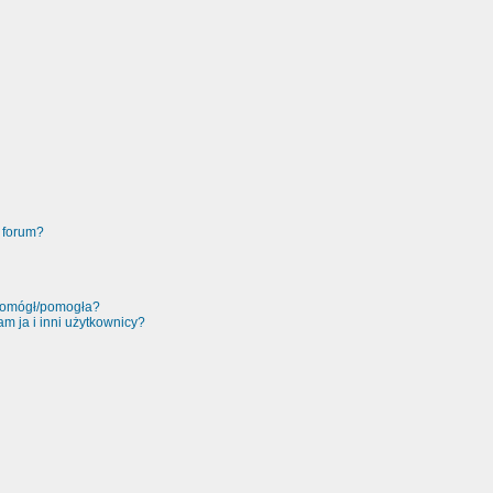
 forum?
 pomógł/pomogła?
m ja i inni użytkownicy?