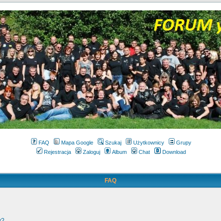
FAQ
Mapa Google
Szukaj
Użytkownicy
Grupy
Rejestracja
Zaloguj
Album
Chat
Download
FAQ
w?