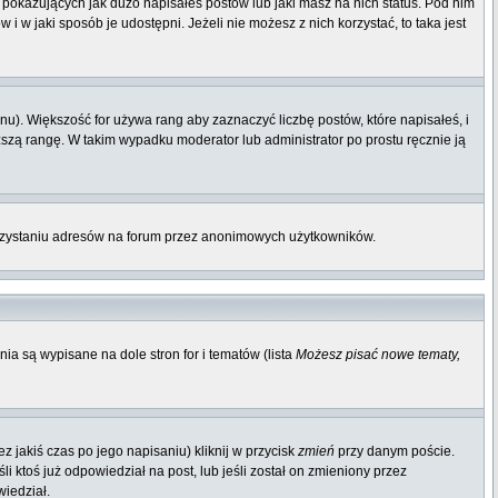
pokazujących jak dużo napisałeś postów lub jaki masz na nich status. Pod nim
 w jaki sposób je udostępni. Jeżeli nie możesz z nich korzystać, to taka jest
u). Większość for używa rang aby zaznaczyć liczbę postów, które napisałeś, i
ższą rangę. W takim wypadku moderator lub administrator po prostu ręcznie ją
orzystaniu adresów na forum przez anonimowych użytkowników.
ia są wypisane na dole stron for i tematów (lista
Możesz pisać nowe tematy,
 jakiś czas po jego napisaniu) kliknij w przycisk
zmień
przy danym poście.
li ktoś już odpowiedział na post, lub jeśli został on zmieniony przez
wiedział.