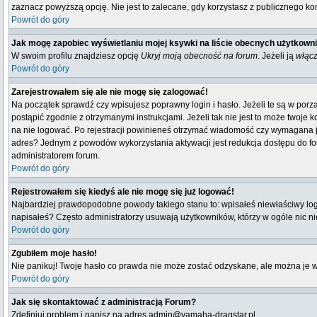
zaznacz powyższą opcję. Nie jest to zalecane, gdy korzystasz z publicznego komp
Powrót do góry
Jak mogę zapobiec wyświetlaniu mojej ksywki na liście obecnych użytkown
W swoim profilu znajdziesz opcję
Ukryj moją obecność na forum
. Jeżeli ją
włąc
Powrót do góry
Zarejestrowałem się ale nie mogę się zalogować!
Na początek sprawdź czy wpisujesz poprawny login i hasło. Jeżeli te są w por
postąpić zgodnie z otrzymanymi instrukcjami. Jeżeli tak nie jest to może twoj
na nie logować. Po rejestracji powinieneś otrzymać wiadomość czy wymagana jest
adres? Jednym z powodów wykorzystania aktywacji jest redukcja dostępu do fo
administratorem forum.
Powrót do góry
Rejestrowałem się kiedyś ale nie mogę się już logować!
Najbardziej prawdopodobne powody takiego stanu to: wpisałeś niewłaściwy login i
napisałeś? Często administratorzy usuwają użytkowników, którzy w ogóle nic n
Powrót do góry
Zgubiłem moje hasło!
Nie panikuj! Twoje hasło co prawda nie może zostać odzyskane, ale można je wyc
Powrót do góry
Jak się skontaktować z administracją Forum?
Zdefiniuj problem i napisz na adres admin@yamaha-dragstar.pl