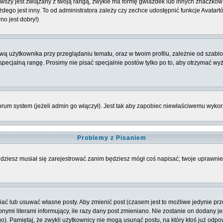
szy jest związany z twoją rangą, zwykle ma formę gwiazdek lub innych znaczków 
o jest inny. To od administratora zależy czy zechce udostępnić funkcje Avatartów i
no jest dobry!)
 użytkownika przy przeglądaniu tematu, oraz w twoim profilu, zależnie od szablon
pecjalną rangę. Prosimy nie pisać specjalnie postów tylko po to, aby otrzymać wy
rum system (jeżeli admin go włączył). Jest tak aby zapobiec niewłaściwemu wyk
Problemy z Pisaniem
będziesz musiał się zarejestrować zanim będziesz mógł coś napisać; twoje uprawnien
ć lub usuwać własne posty. Aby zmienić post (czasem jest to możliwe jedynie przez
nymi literami informujący, ile razy dany post zmieniano. Nie zostanie on dodany jeś
o). Pamiętaj, że zwykli użytkownicy nie mogą usunąć postu, na który ktoś już odpo