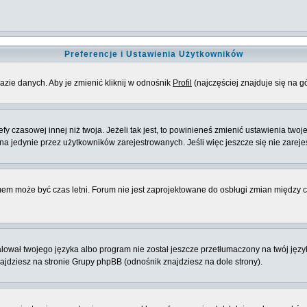
Preferencje i Ustawienia Użytkowników
azie danych. Aby je zmienić kliknij w odnośnik
Profil
(najczęściej znajduje się na g
 czasowej innej niż twoja. Jeżeli tak jest, to powinieneś zmienić ustawienia twoj
 jedynie przez użytkowników zarejestrowanych. Jeśli więc jeszcze się nie zarejest
emem może być czas letni. Forum nie jest zaprojektowane do osbługi zmian między
ował twojego języka albo program nie został jeszcze przetłumaczony na twój język
znajdziesz na stronie Grupy phpBB (odnośnik znajdziesz na dole strony).