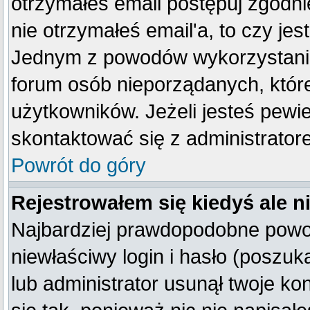
otrzymałeś email postępuj zgodnie
nie otrzymałeś email'a, to czy je
Jednym z powodów wykorzystania 
forum osób nieporządanych, któr
użytkowników. Jeżeli jesteś pewi
skontaktować się z administrator
Powrót do góry
Rejestrowałem się kiedyś ale n
Najbardziej prawdopodobne powod
niewłaściwy login i hasło (poszukaj
lub administrator usunął twoje k