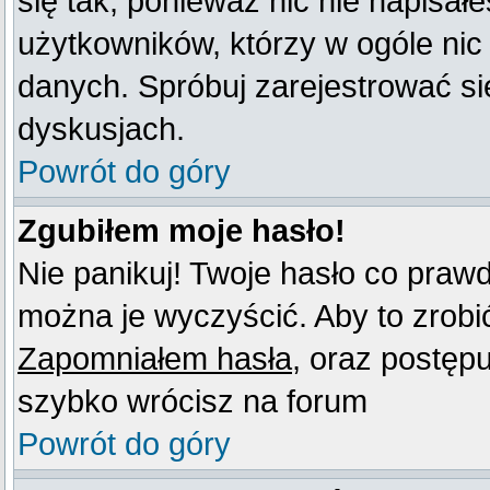
się tak, ponieważ nic nie napisał
użytkowników, którzy w ogóle nic
danych. Spróbuj zarejestrować s
dyskusjach.
Powrót do góry
Zgubiłem moje hasło!
Nie panikuj! Twoje hasło co praw
można je wyczyścić. Aby to zrobić 
Zapomniałem hasła
, oraz postęp
szybko wrócisz na forum
Powrót do góry