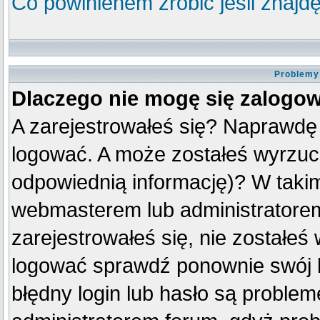
Co powinienem zrobić jeśli znajdę
Problemy 
Dlaczego nie mogę się zalogo
A zarejestrowałeś się? Naprawdę
logować. A może zostałeś wyrzuco
odpowiednią informację)? W taki
webmasterem lub administratorem
zarejestrowałeś się, nie zostałeś
logować sprawdź ponownie swój lo
błędny login lub hasło są problemem