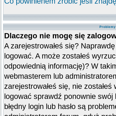
Co powinienem zrobić jeśli znajdę
Problemy 
Dlaczego nie mogę się zalogo
A zarejestrowałeś się? Naprawdę
logować. A może zostałeś wyrzuco
odpowiednią informację)? W taki
webmasterem lub administratorem
zarejestrowałeś się, nie zostałeś
logować sprawdź ponownie swój lo
błędny login lub hasło są problemem