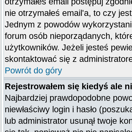
otrzymałeś email postępuj zgodnie
nie otrzymałeś email'a, to czy je
Jednym z powodów wykorzystania 
forum osób nieporządanych, któr
użytkowników. Jeżeli jesteś pewi
skontaktować się z administrator
Powrót do góry
Rejestrowałem się kiedyś ale n
Najbardziej prawdopodobne powod
niewłaściwy login i hasło (poszukaj
lub administrator usunął twoje k