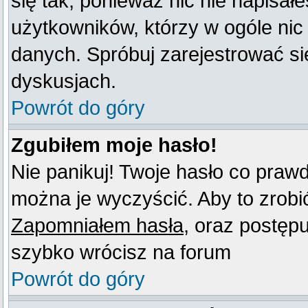
się tak, ponieważ nic nie napisał
użytkowników, którzy w ogóle nic
danych. Spróbuj zarejestrować s
dyskusjach.
Powrót do góry
Zgubiłem moje hasło!
Nie panikuj! Twoje hasło co praw
można je wyczyścić. Aby to zrobić 
Zapomniałem hasła
, oraz postęp
szybko wrócisz na forum
Powrót do góry